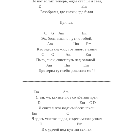
Но вот только теперь, когда старше я стал,
D Em
Разобрал я, где сказки, где были
Припев:
C G Am Em
Эх, боль, нам по пути с тобой,
Am Hm Em
Кто здесь служил, тот многое узнал
C G Am Em
Пыль, зной, свист пуль над головой -
Am Hm Em
Проверил тут себя ровесник мой!
--------------------------------------------------------------------------
Em Am
Я так же, как все, пот со лба вытирал
D Em C D
И считал, что подъём бесконечен
Em C
Я здесь многое видел, я здесь много узнал
D Em
И с удачей под пулями венчан