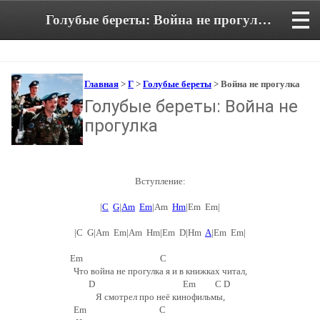
Голубые береты: Война не прогулка. Аккорды и текст песни
Главная
>
Г
>
Голубые береты
> Война не прогулка
Голубые береты: Война не
прогулка
Вступление:
|
C
G
|
Am
Em
|Am
Hm
|Em Em|
|C G|Am Em|Am Hm|Em D|Hm
A
|Em Em|
Em C
Что война не прогулка я и в книжках читал,
D Em C D
Я смотрел про неё кинофильмы,
Em C