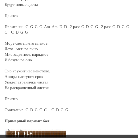
Будут новые цветы
Припев.
Проигрыш: G G G G Am Am D D - 2 раза C D G G - 2 раза
C D G C
C C D G G
Море света, лето мятное,
Лето - мятное вино
Многоцветное, нарядное
И безумное оно
Оно кружит нас неистово,
А когда наступит срок -
Упадёт страничка чистая
На раскрашенный листок
Припев.
Окончание:
C D G C C C D G G
Примерный вариант боя: