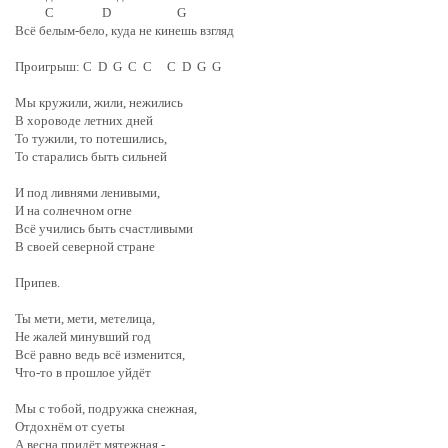
C D G
Всё белым-бело, куда не кинешь взгляд
Проигрыш:
C D G C C C D G G
Мы кружили, жили, нежились
В хороводе летних дней
То тужили, то потешились,
То старались быть сильней
И под ливнями ленивыми,
И на солнечном огне
Всё учились быть счастливыми
В своей северной стране
Припев.
Ты мети, мети, метелица,
Не жалей минувший год
Всё равно ведь всё изменится,
Что-то в прошлое уйдёт
Мы с тобой, подружка снежная,
Отдохнём от суеты
А весна придёт мятежная -