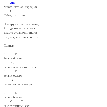
Am
Многоцветное, нарядное
D
И безумное оно
Оно кружит нас неистово,
А когда наступит срок -
Упадёт страничка чистая
На раскрашенный листок
Припев:
C D
Белым-белым,
G
Белым мелом ляжет снег
C D
Белым-белым
G
Будет сон усталых рек
C D
Белым-белым
G C
Заколдованный сад...