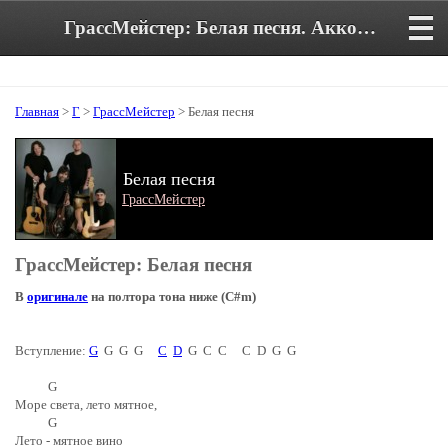
ГрассМейстер: Белая песня. Аккорды и текст песни в тональности Em
Главная
>
Г
>
ГрассМейстер
> Белая песня
Белая песня
ГрассМейстер
ГрассМейстер: Белая песня
В
оригинале
на полтора тона ниже (C#m)
Вступление:
G
G G G
C
D
G C C C D G G
G
Море света, лето мятное,
G
Лето - мятное вино