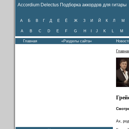
Accordium Delectus Подборка аккордов для гитары
А
Б
В
Г
Д
Е
Ё
Ж
З
И
Й
К
Л
М
A
B
C
D
E
F
G
H
I
J
K
L
M
Главная
«Разделы сайта«
Новост
Главна
Грей
Смотр
Ах, ро