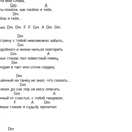
йти мне слова,
Gm
A
ты поняла, как люблю я тебя,
Dm
лю я тебя...
рыш: Dm Dm F F Gm A Dm Dm
Dm
стречу с тобой невозможно забыть,
Gm
одобного в жизни нельзя повторить
Gm A
ных глазах пел известный певец,
Dm
лодии в такт или сотни сердец
Dm
ённый на танец не знал, что сказать...
Gm
 моих до сих пор не могу описать
Gm A
нный от счастья, с тобой танцевал,
 A Dm
леных глазах я судьбу прочитал
:
Dm