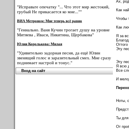
Ах, ро
"Исправьте опечатку "... Что этот мир жестокий,
Как на
грубый Не прикасается ко мне...""
Чтобы 
ВИА Метроном: Мне теперь всё равно
Как люб
"Гениально. Ваня Кучин трогает душу на уровне
Митяева , Иваси, Никитина, Щербакова"
Я за вс
Благод
Юлия Королькова: Милая
Оттого
Эту пе
"Удивительно задорная песня, да ещё Юлин
звенящий голос и заразительный смех. Мне сразу
Эту пе
поднимает настрой и тонус."
Я всю 
Все сл
Вход на сайт
И мело
Перехо
Ноты, с
Предст
Ты для
От про