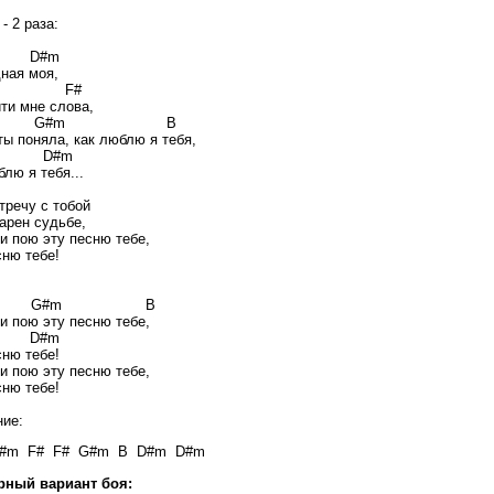
- 2 раза:
#m
дная моя,
F#
йти мне слова,
#m B
ты поняла, как люблю я тебя,
#m
лю я тебя...
тречу с тобой
арен судьбе,
 и пою эту песню тебе,
сню тебе!
G#m B
 и пою эту песню тебе,
#m
сню тебе!
 и пою эту песню тебе,
сню тебе!
ние:
#m F# F# G#m B D#m D#m
ный вариант боя: