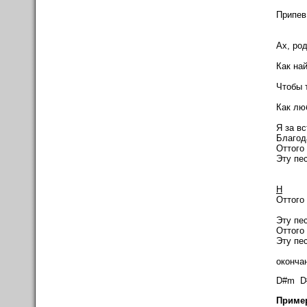
Припев 
D
Ах, ро
Как на
G
Чтобы 
D
Как люб
Я за вс
Благод
Оттого
Эту пе
H
Оттого
D
Эту пе
Оттого
Эту пе
оконча
D#m D
Пример