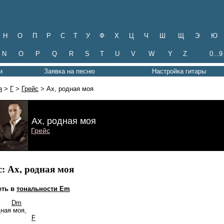
Н
О
П
Р
С
Т
У
Ф
Х
Ц
Ч
Ш
Щ
Э
Ю
N
O
P
Q
R
S
T
U
V
W
Y
Z
0...9
и
Заявка на песню
Настройка гитары
я
>
Г
>
Грейс
> Ах, родная моя
Ах, родная моя
Грейс
с: Ах, родная моя
еть в
тональности Em
Dm
дная моя,
F