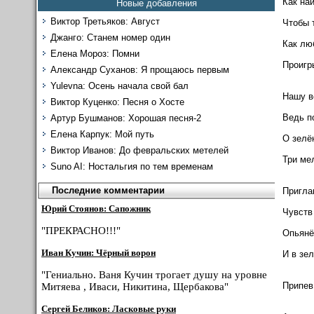
Как на
Новые добавления
Виктор Третьяков: Август
Чтобы 
Джанго: Станем номер один
Как люб
Елена Мороз: Помни
Проиг
Александр Суханов: Я прощаюсь первым
Yulevna: Осень начала свой бал
Нашу в
Виктор Куценко: Песня о Хосте
Ведь п
Артур Бушманов: Хорошая песня-2
Елена Карпук: Мой путь
О зелё
Виктор Иванов: До февральских метелей
Три ме
Suno AI: Ностальгия по тем временам
Последние комментарии
Приглаш
Юрий Стоянов: Сапожник
Чувств
"ПРЕКРАСНО!!!"
Опьянё
F
Иван Кучин: Чёрный ворон
И в зе
"Гениально. Ваня Кучин трогает душу на уровне
Припев
Митяева , Иваси, Никитина, Щербакова"
Сергей Беликов: Ласковые руки