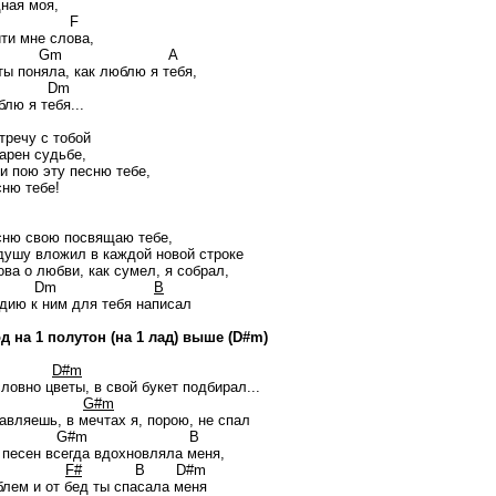
дная моя,
F
йти мне слова,
Gm A
ты поняла, как люблю я тебя,
Dm
лю я тебя...
тречу с тобой
арен судьбе,
 и пою эту песню тебе,
сню тебе!
сню свою посвящаю тебе,
душу вложил в каждой новой строке
ова о любви, как сумел, я собрал,
Dm
B
дию к ним для тебя написал
д на 1 полутон (на 1 лад) выше (D#m)
D#m
ловно цветы, в свой букет подбирал...
G#m
авляешь, в мечтах я, порою, не спал
G#m B
 песен всегда вдохновляла меня,
F#
B D#m
блем и от бед ты спасала меня