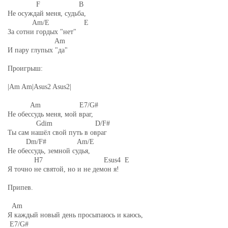
F B
Не осуждай меня, судьба,
Am/E E
За сотни гордых "нет"
Am
И пару глупых "да"
Проигрыш:
|Am Am|Asus2 Asus2|
Am E7/G#
Не обессудь меня, мой враг,
Gdim D/F#
Ты сам нашёл свой путь в овраг
Dm/F# Am/E
Не обессудь, земной судья,
H7 Esus4 E
Я точно не святой, но и не демон я!
Припев.
Am
Я каждый новый день просыпаюсь и каюсь,
E7/G#