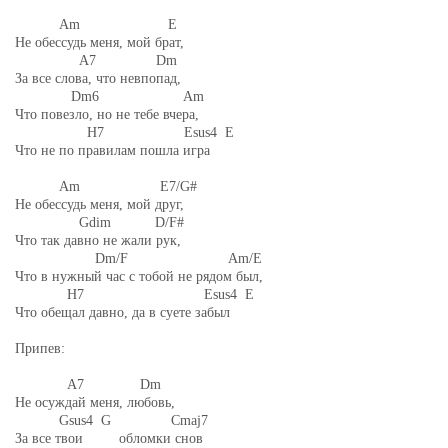
Am E
Не обессудь меня, мой брат,
A7 Dm
За все слова, что невпопад,
Dm6 Am
Что повезло, но не тебе вчера,
H7 Esus4 E
Что не по правилам пошла игра
Am E7/G#
Не обессудь меня, мой друг,
Gdim D/F#
Что так давно не жали рук,
Dm/F Am/E
Что в нужный час с тобой не рядом был,
H7 Esus4 E
Что обещал давно, да в суете забыл
Припев:
A7 Dm
Не осуждай меня, любовь,
Gsus4 G Cmaj7
За все твои обломки снов