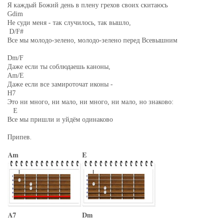
Я каждый Божий день в плену грехов своих скитаюсь
Gdim
Не суди меня - так случилось, так вышло,
D/F#
Все мы молодо-зелено, молодо-зелено перед Всевышним
Dm/F
Даже если ты соблюдаешь каноны,
Am/E
Даже если все замироточат иконы -
H7
Это ни много, ни мало, ни много, ни мало, но знаково:
E
Все мы пришли и уйдём одинаково
Припев.
Am
E
A7
Dm