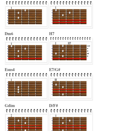
Dm6
H7
Esus4
E7/G#
Gdim
D/F#