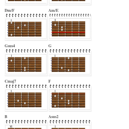
Dm/F
Am/E
Gsus4
G
Cmaj7
F
B
Asus2