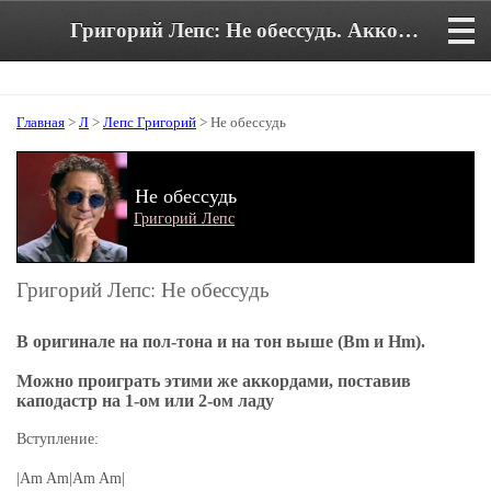
Григорий Лепс: Не обессудь. Аккорды и текст песни
Главная
>
Л
>
Лепс Григорий
> Не обессудь
Не обессудь
Григорий Лепс
Григорий Лепс: Не обессудь
В оригинале на пол-тона и на тон выше (Bm и Hm).
Можно проиграть этими же аккордами, поставив
каподастр на 1-ом или 2-ом ладу
Вступление:
|Am Am|Am Am|