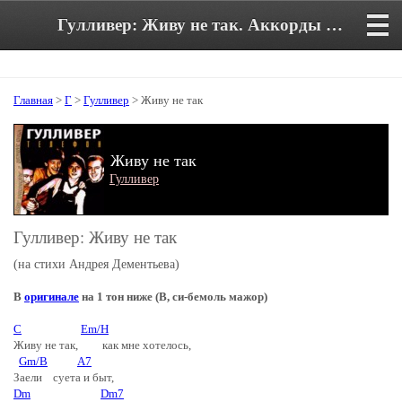
Гулливер: Живу не так. Аккорды и текст песни в тональности C
Главная
>
Г
>
Гулливер
> Живу не так
Живу не так
Гулливер
Гулливер: Живу не так
(на стихи Андрея Дементьева)
В
оригинале
на 1 тон ниже (B, си-бемоль мажор)
C
Em/H
Живу не так, как мне хотелось,
Gm/B
A7
Заели суета и быт,
Dm
Dm7