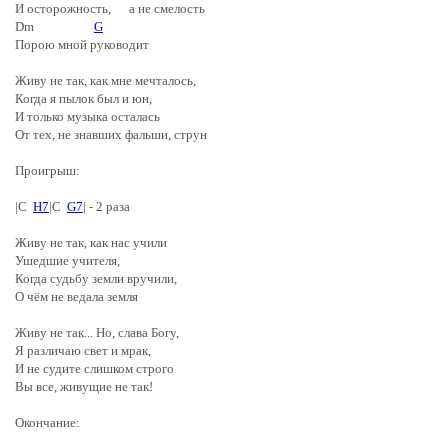
И осторожность, а не смелость
Dm
G
Порою мной руководит
Живу не так, как мне мечталось,
Когда я пылок был и юн,
И только музыка осталась
От тех, не знавших фальши, струн
Проигрыш:
|C
H7
|C
G7
| - 2 раза
Живу не так, как нас учили
Ушедшие учителя,
Когда судьбу земли вручили,
О чём не ведала земля
Живу не так... Но, слава Богу,
Я различаю свет и мрак,
И не судите слишком строго
Вы все, живущие не так!
Окончание: