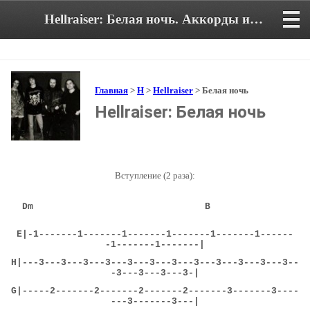
Hellraiser: Белая ночь. Аккорды и текст песни
Главная
>
H
>
Hellraiser
> Белая ночь
Hellraiser: Белая ночь
Вступление (2 раза):
Dm B
E|-1-------1-------1-------1-------1-------1------
-1-------1-------|
H|---3---3---3---3---3---3---3---3---3---3---3---3--
-3---3---3---3-|
G
|
-----2-------2-------2-------2-------3-------3----
---3-------3---|