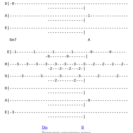
D|-0------------------------------------------------
---------------|
A|---------------------------------1----------------
---------------|
E|--------------------------------------------------
---------------|
Gm7 A
E|-1-------1-------1-------1-------0-------0------
-0-------0-------|
H|---3---3---3---3---3---3---3---3---2---2---2---2--
-2---2---2---2-|
G
|
-----3-------3-------3-------3-------2-------2----
---2-------2---|
D|--------------------------------------------------
---------------|
A|---------------------------------0----------------
---------------|
E|-3------------------------------------------------
---------------|
Dm
B
Белая ночь опустилась вдруг,