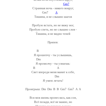
Gm7
Странная ночь - никого вокруг,
Gm7
A
Тишина, и не слышно шагов
Пробую встать, но не вижу ног,
Пробую спеть, но не слышно слов -
Тишина, и не видно теней
Припев:
B
Я прошепчу - ты услышишь,
Dm
Я промолчу - ты узнаешь:
B A
Свет впереди меня манит к себе,
Dm
Я умею летать!
Проигрыш: Dm Dm B B Gm7 Gm7 A A
Вся моя жизнь пронеслась, как сон,
Всё позади, всё не важно, но