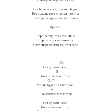
Никогда не вернусь я сюда
Нет больше слёз, грусти и беды,
Нет больше грёз, счастья и мечты
Никогда не придут ко мне вновь
Припев:
Я прошепчу - ты услышишь,
Я промолчу - ты узнаешь:
Свет впереди меня манит к себе
-----------------------------------------------------------------
Dm
Нет дороги назад,
B
Но я не жалею о том,
Gm7
Что не будет больше снов,
A
Что закончилась жизнь
Нет дороги назад,
Но я не жалею о том,