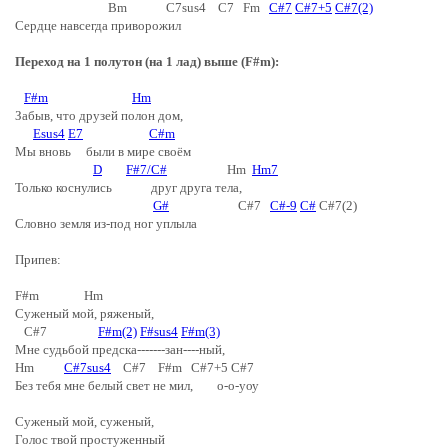
Bm C7sus4 C7 Fm
C#7
C#7+5
C#7(2)
Сердце навсегда приворожил
Переход на 1 полутон (на 1 лад) выше (F#m):
F#m
Hm
Забыв, что друзей полон дом,
Esus4
E7
C#m
Мы вновь были в мире своём
D
F#7/C#
Hm
Hm7
Только коснулись друг друга тела,
G#
C#7
C#-9
C#
C#7(2)
Словно земля из-под ног уплыла
Припев:
F#m Hm
Суженый мой, ряженый,
C#7
F#m(2)
F#sus4
F#m(3)
Мне судьбой предска-------зан----ный,
Hm
C#7sus4
C#7 F#m C#7+5 C#7
Без тебя мне белый свет не мил, о-о-уоу
Суженый мой, суженый,
Голос твой простуженный