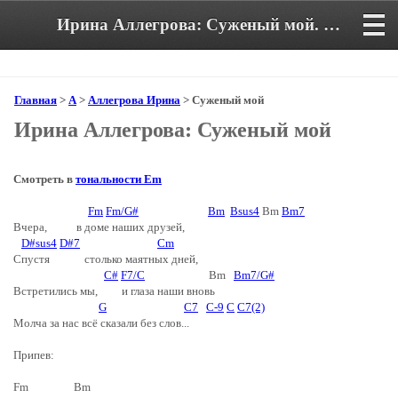
Ирина Аллегрова: Суженый мой. Аккорды и текст песни
Главная
>
А
>
Аллегрова Ирина
> Суженый мой
Ирина Аллегрова: Суженый мой
Смотреть в
тональности Em
Fm
Fm/G#
Bm
Bsus4
Bm
Bm7
Вчера, в доме наших друзей,
D#sus4
D#7
Cm
Спустя столько маятных дней,
C#
F7/C
Bm
Bm7/G#
Встретились мы, и глаза наши вновь
G
C7
C-9
C
C7(2)
Молча за нас всё сказали без слов...
Припев:
Fm Bm