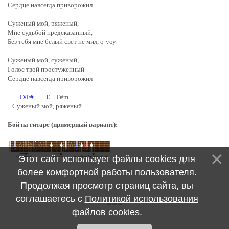
Сердце навсегда приворожил
Суженый мой, ряженый,
Мне судьбой предсказанный,
Без тебя мне белый свет не мил, о-уоу
Суженый мой, суженый,
Голос твой простуженный
Сердце навсегда приворожил
D/F#
E
F#m
Суженый мой, ряженый...
Бой на гитаре (примерный вариант):
Этот сайт использует файлы cookies для
более комфортной работы пользователя.
Продолжая просмотр страниц сайта, вы
соглашаетесь с
Политикой использования
файлов cookies
.