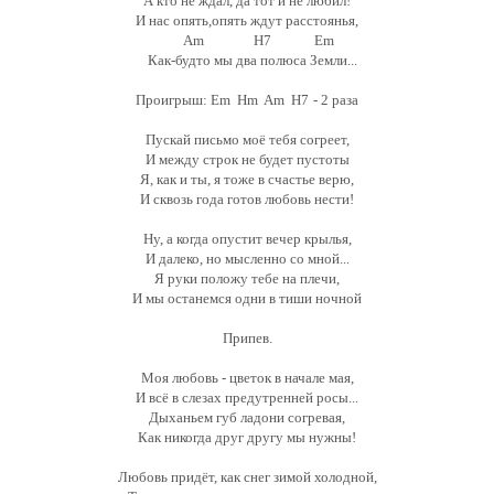
А кто не ждал, да тот и не любил!
И нас опять,опять ждут расстоянья,
Am H7 Em
Как-будто мы два полюса Земли...
Проигрыш:
Em Hm Am H7
- 2 раза
Пускай письмо моё тебя согреет,
И между строк не будет пустоты
Я, как и ты, я тоже в счастье верю,
И сквозь года готов любовь нести!
Ну, а когда опустит вечер крылья,
И далеко, но мысленно со мной...
Я руки положу тебе на плечи,
И мы останемся одни в тиши ночной
Припев.
Моя любовь - цветок в начале мая,
И всё в слезах предутренней росы...
Дыханьем губ ладони согревая,
Как никогда друг другу мы нужны!
Любовь придёт, как снег зимой холодной,