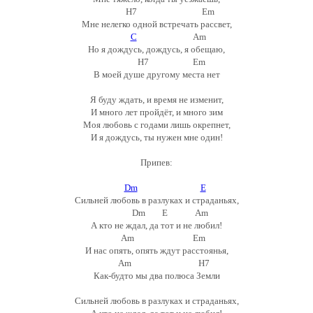
H7 Em
Мне нелегко одной встречать рассвет,
C
Am
Но я дождусь, дождусь, я обещаю,
H7 Em
В моей душе другому места нет
Я буду ждать, и время не изменит,
И много лет пройдёт, и много зим
Моя любовь с годами лишь окрепнет,
И я дождусь, ты нужен мне один!
Припев:
Dm
E
Сильней любовь в разлуках и страданьях,
Dm E Am
А кто не ждал, да тот и не любил!
Am Em
И нас опять, опять ждут расстоянья,
Am H7
Как-будто мы два полюса Земли
Сильней любовь в разлуках и страданьях,