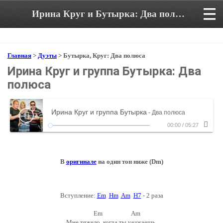
Ирина Круг и Бутырка: Два полюса. Аккорды и текст песни в тональности Em
Главная
>
Дуэты
> Бутырка, Круг: Два полюса
Ирина Круг и группа Бутырка: Два
полюса
Ирина Круг и группа Бутырка
- Два полюса
00:00
/
05:27
В
оригинале
на один тон ниже (Dm)
Вступление:
Em
Hm
Am
H7
- 2 раза
Em Am
Мне тяжело, когда ты уезжаешь,