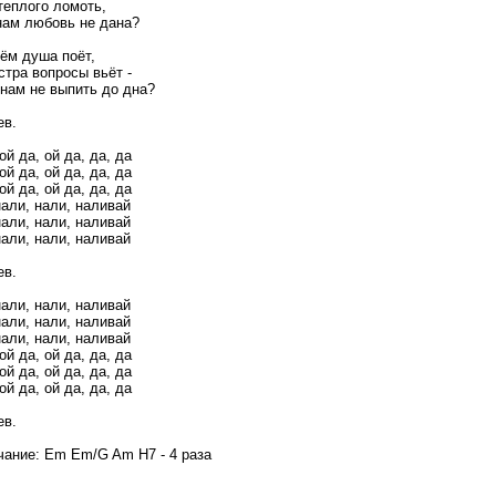
теплого ломоть,
нам любовь не дана?
ём душа поёт,
стра вопросы вьёт -
 нам не выпить до дна?
в.
ой да, ой да, да, да
ой да, ой да, да, да
ой да, ой да, да, да
нали, нали, наливай
нали, нали, наливай
нали, нали, наливай
в.
нали, нали, наливай
нали, нали, наливай
нали, нали, наливай
ой да, ой да, да, да
ой да, ой да, да, да
ой да, ой да, да, да
в.
ние: Em Em/G Am H7 - 4 раза