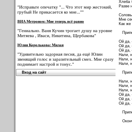
Хлеба 
Разве 
"Исправьте опечатку "... Что этот мир жестокий,
грубый Не прикасается ко мне...""
Соловь
Мне се
ВИА Метроном: Мне теперь всё равно
Как же
"Гениально. Ваня Кучин трогает душу на уровне
Припе
Митяева , Иваси, Никитина, Щербакова"
Ой да, 
Юлия Королькова: Милая
Ой да, 
Ой да, 
"Удивительно задорная песня, да ещё Юлин
Нали, 
Нали, 
звенящий голос и заразительный смех. Мне сразу
Нали, 
поднимает настрой и тонус."
Припе
Вход на сайт
Нали, 
Нали, 
Нали, 
Ой да, 
Ой да, 
Ой да, 
Припе
Оконча