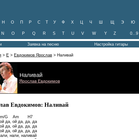
Н
О
П
Р
С
Т
У
Ф
Х
Ц
Ч
Ш
Щ
Э
Ю
N
O
P
Q
R
S
T
U
V
W
Y
Z
0...9
и
Заявка на песню
Настройка гитары
я
>
Е
>
Евдокимов Ярослав
> Наливай
Наливай
Ярослав Евдокимов
лав Евдокимов: Наливай
Em/G Am H7
ой да, ой да, да, да
ой да, ой да, да, да
ой да, ой да, да, да
нали, нали, наливай