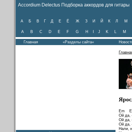
Accordium Delectus Подборка аккордов для гитары
А
Б
В
Г
Д
Е
Ё
Ж
З
И
Й
К
Л
М
A
B
C
D
E
F
G
H
I
J
K
L
M
Главная
«Разделы сайта«
Новост
Главна
Ярос
Em 
Ой да, 
Ой да, 
Ой да, 
Нали, 