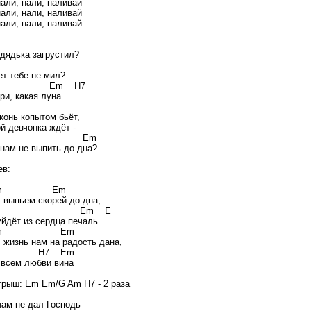
нали, нали, наливай
нали, нали, наливай
нали, нали, наливай
 дядька загрустил?
ет тебе не мил?
 Em H7
ри, какая луна
конь копытом бьёт,
й девчонка ждёт -
7 Em
 нам не выпить до дна?
в:
m Em
, выпьем скорей до дна,
7 Em E
уйдёт из сердца печаль
m Em
, жизнь нам на радость дана,
 H7 Em
 всем любви вина
ыш: Em Em/G Am H7 - 2 раза
нам не дал Господь