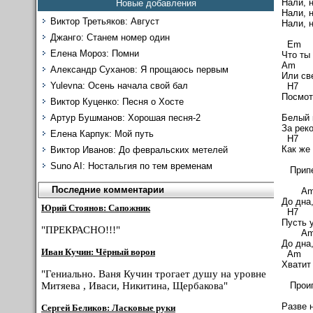
Нали, 
Новые добавления
Нали, 
Виктор Третьяков: Август
Нали, 
Джанго: Станем номер один
Em
Елена Мороз: Помни
Что ты
Am
Александр Суханов: Я прощаюсь первым
Или св
Yulevna: Осень начала свой бал
H7
Посмот
Виктор Куценко: Песня о Хосте
Белый 
Артур Бушманов: Хорошая песня-2
За реко
Елена Карпук: Мой путь
H
Как же
Виктор Иванов: До февральских метелей
Suno AI: Ностальгия по тем временам
Припе
Последние комментарии
A
До дна
Юрий Стоянов: Сапожник
H
Пусть 
"ПРЕКРАСНО!!!"
A
До дна
Иван Кучин: Чёрный ворон
Am
Хватит
"Гениально. Ваня Кучин трогает душу на уровне
Проигр
Митяева , Иваси, Никитина, Щербакова"
Разве 
Сергей Беликов: Ласковые руки