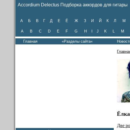
Accordium Delectus Подборка аккордов для гитары
А
Б
В
Г
Д
Е
Ё
Ж
З
И
Й
К
Л
М
A
B
C
D
E
F
G
H
I
J
K
L
M
Главная
«Разделы сайта«
Новост
Главна
Ёлка
Две р