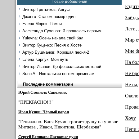
Новые добавления
Ездит
Виктор Третьяков: Август
Джанго: Станем номер один
Звёзды
Елена Мороз: Помни
Лети, 
Александр Суханов: Я прощаюсь первым
Yulevna: Осень начала свой бал
Мир о
Виктор Куценко: Песня о Хосте
Мне б
Артур Бушманов: Хорошая песня-2
Елена Карпук: Мой путь
На бо
Виктор Иванов: До февральских метелей
Не бр
Suno AI: Ностальгия по тем временам
Не па
Последние комментарии
Юрий Стоянов: Сапожник
Около
"ПРЕКРАСНО!!!"
Прова
Иван Кучин: Чёрный ворон
Хочу
"Гениально. Ваня Кучин трогает душу на уровне
Митяева , Иваси, Никитина, Щербакова"
Цепи-
Сергей Беликов: Ласковые руки