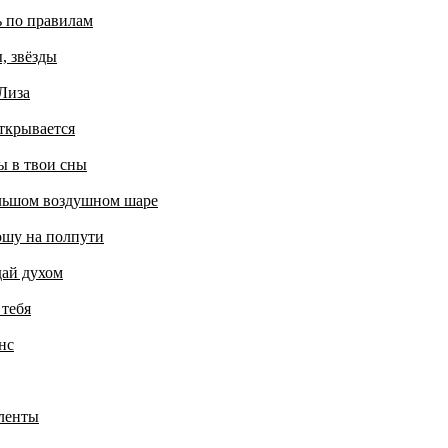
ь по правилам
, звёзды
Лиза
ткрывается
ы в твои сны
льшом воздушном шаре
ошу на полпути
дай духом
 тебя
нс
ленты