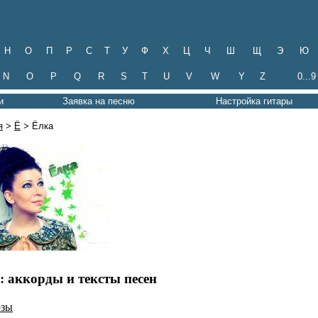
Н
О
П
Р
С
Т
У
Ф
Х
Ц
Ч
Ш
Щ
Э
Ю
N
O
P
Q
R
S
T
U
V
W
Y
Z
0...9
и
Заявка на песню
Настройка гитары
я
>
Ё
> Ёлка
: аккорды и тексты песен
озы