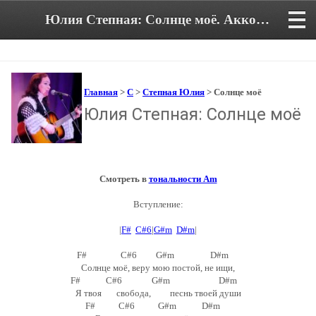
Юлия Степная: Солнце моё. Аккорды и текст песни
Главная
>
С
>
Степная Юлия
> Солнце моё
Юлия Степная: Солнце моё
Смотреть в
тональности Am
Вступление:
|
F#
C#6
|
G#m
D#m
|
F# C#6 G#m D#m
Солнце моё, веру мою постой, не ищи,
F# C#6 G#m D#m
Я твоя свобода, песнь твоей души
F# C#6 G#m D#m