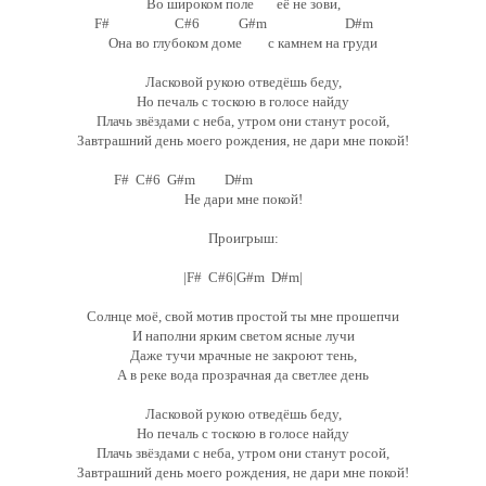
Во широком поле её не зови,
F# C#6 G#m D#m
Она во глубоком доме с камнем на груди
Ласковой рукою отведёшь беду,
Но печаль с тоскою в голосе найду
Плачь звёздами с неба, утром они станут росой,
Завтрашний день моего рождения, не дари мне покой!
F# C#6 G#m D#m
Не дари мне покой!
Проигрыш:
|F# C#6|G#m D#m|
Солнце моё, свой мотив простой ты мне прошепчи
И наполни ярким светом ясные лучи
Даже тучи мрачные не закроют тень,
А в реке вода прозрачная да светлее день
Ласковой рукою отведёшь беду,
Но печаль с тоскою в голосе найду
Плачь звёздами с неба, утром они станут росой,
Завтрашний день моего рождения, не дари мне покой!