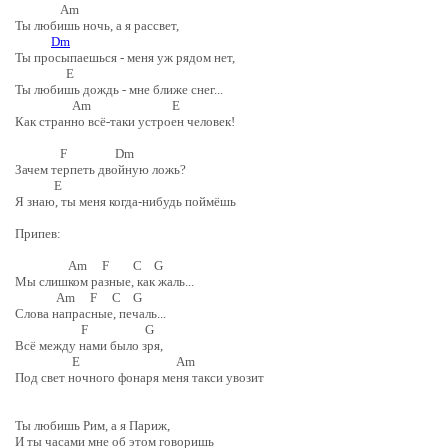
Am
Ты любишь ночь, а я рассвет,
Dm
Ты просыпаешься - меня уж рядом нет,
E
Ты любишь дождь - мне ближе снег...
Am E
Как странно всё-таки устроен человек!
F Dm
Зачем терпеть двойную ложь?
E
Я знаю, ты меня когда-нибудь поймёшь
Припев:
Am F C G
Мы слишком разные, как жаль...
Am F C G
Слова напрасные, печаль...
F G
Всё между нами было зря,
E Am
Под свет ночного фонаря меня такси увозит
Ты любишь Рим, а я Париж,
И ты часами мне об этом говоришь