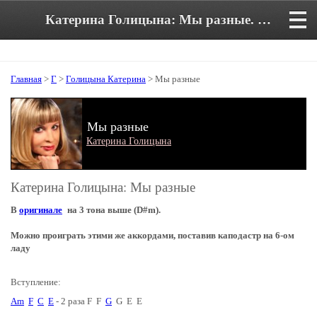
Катерина Голицына: Мы разные. Аккорды и текст песни в тональности Am
Главная
>
Г
>
Голицына Катерина
> Мы разные
Мы разные
Катерина Голицына
Катерина Голицына: Мы разные
В
оригинале
на 3 тона выше (D#m).
Можно проиграть этими же аккордами, поставив каподастр на 6-ом
ладу
Вступление:
Am
F
C
E
- 2 раза F F
G
G E E