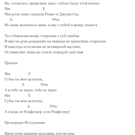
Но, согласись, прикольно нам с тобою было этой ночью
Hm E
Мы роль свою сыграли Ромео и Джульетты,
A F#m
Но наше кончилось кино, и мы с тобой в конце сюжета
Ты собираешь вещи, стираешь с губ улыбки
И мне на день рождения ты никогда не пришлёшь открытки
И навсегда исчезнешь во всемирной паутине,
Оставив мне лишь на стекле помадой своё имя
Припев:
Hm E
Губы ты мои целуешь,
A F#m
А я тебе не верю, тебе не верю
Hm E
Губы ты мои целуешь,
A F#m
А я ведь не Рокфеллер, я не Рокфеллер!
Проигрыш=Вступление
Начистили машины красавцы дон-жуаны