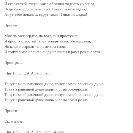
И строят тебе глазки, как с обложки модного журнала,
Ведь ты всегда хотела, чтоб было сладко-сладко,
А тут тебе попалась вдруг такая тёмная лошадка!
Припев.
Моё пылает сердце, но вряд ли я простужен,
Я просто красотой твоей теперь навек обезоружен,
Но коды и пароли ты поменяла снова,
И тонут в моей раненной душе шипы и розы рок-н-ролла
Проигрыш:
|Hm Hm|E E|A A|F#m F#m|
Тонут в моей раненной душе, тонут в моей раненной душе,
Тонут в раненной душе шипы и розы рок-н-ролла...
Тонут в моей раненной душе, тонут в моей раненной душе,
Тонут в раненной душе шипы и розы рок-н-ролла...
Припев.
Окончание:
|Hm Hm|E E|A A|F#m F#m| - 4 раза