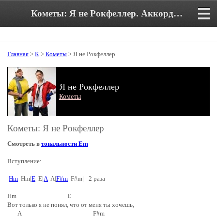
Кометы: Я не Рокфеллер. Аккорды и текст песни
Главная
>
К
>
Кометы
> Я не Рокфеллер
Я не Рокфеллер
Кометы
Кометы: Я не Рокфеллер
Смотреть в
тональности Em
Вступление:
|
Hm
Hm|
E
E|
A
A|
F#m
F#m| - 2 раза
Hm E
Вот только я не понял, что от меня ты хочешь,
A F#m