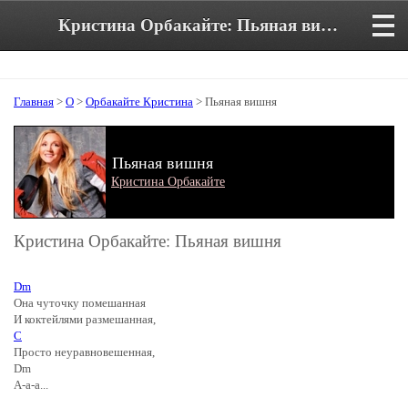
Кристина Орбакайте: Пьяная вишня. Аккорды и текст песни
Главная
>
О
>
Орбакайте Кристина
> Пьяная вишня
Пьяная вишня
Кристина Орбакайте
Кристина Орбакайте: Пьяная вишня
Dm
Она чуточку помешанная
И коктейлями размешанная,
C
Просто неуравновешенная,
Dm
А-а-а...