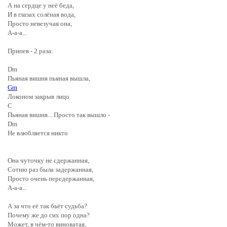
А на сердце у неё беда,
И в глазах солёная вода,
Просто невезучая она,
А-а-а...
Припев - 2 раза:
Dm
Пьяная вишня пьяная вышла,
Gm
Локоном закрыв лицо
C
Пьяная вишня... Просто так вышло -
Dm
Не влюбляется никто
Она чуточку не сдержанная,
Сотню раз была задержанная,
Просто очень передержанная,
А-а-а...
А за что её так бьёт судьба?
Почему же до сих пор одна?
Может, в чём-то виноватая,