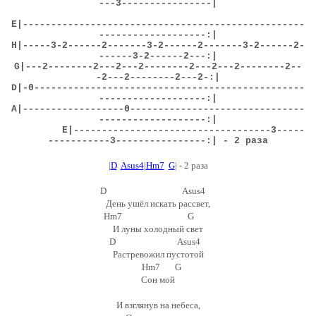
---3----------------|
E
|--------------------------------------------------
-------------------:|
H
|-----3-2------2-------3-2------2-------3-2------2-
------3-2------2---:|
G
|---2--------2---2---2--------2---2---2--------2--
-2---2--------2---2-:|
D
|-0------------------------------------------------
-------------------:|
A
|------------------0-------------------------------
-------------------:
|
E
|-----------------------------------3-----
-----------3----------------:| - 2 раза
|
D
Asus4
|
Hm7
G
| - 2 раза
D Asus4
День ушёл искать рассвет,
Hm7 G
И луны холодный свет
D Asus4
Растревожил пустотой
Hm7 G
Сон мой
И взглянув на небеса,