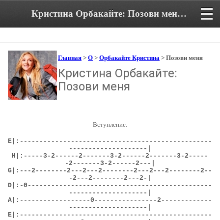
Кристина Орбакайте: Позови меня. Аккорды и текст песни
Главная
>
О
>
Орбакайте Кристина
> Позови меня
Кристина Орбакайте:
Позови меня
Вступление:
E
|:-------------------------------------------------
--------------------|
H
|:-----3-2------2-------3-2------2-------3-2-----
-2-------3-2------2---|
G
|:---2--------2---2---2--------2---2---2--------2--
-2---2--------2---2-|
D
|:-0-----------------------------------------------
--------------------|
A
|:------------------0----------------2-------------
--------------------
|
E
|:-------------------------------------------------