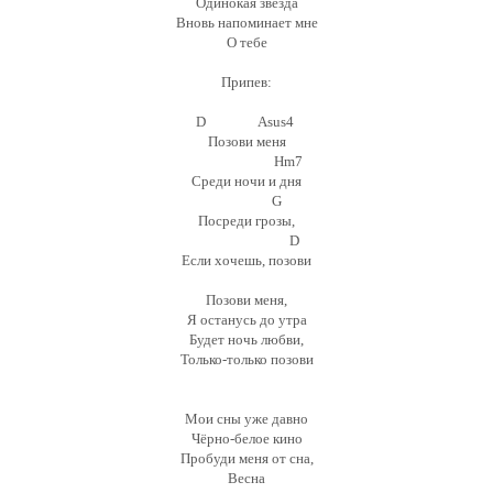
Одинокая звезда
Вновь напоминает мне
О тебе
Припев:
D Asus4
Позови меня
Hm7
Среди ночи и дня
G
Посреди грозы,
D
Если хочешь, позови
Позови меня,
Я останусь до утра
Будет ночь любви,
Только-только позови
Мои сны уже давно
Чёрно-белое кино
Пробуди меня от сна,
Весна