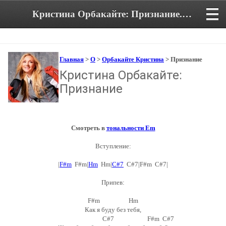
Кристина Орбакайте: Признание. Аккорды и текст песни
Главная
>
О
>
Орбакайте Кристина
> Признание
Кристина Орбакайте:
Признание
Смотреть в
тональности Em
Вступление:
|
F#m
F#m|
Hm
Hm|
C#7
C#7|F#m C#7|
Припев:
F#m Hm
Как я буду без тебя,
C#7 F#m C#7