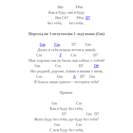
Hm F#m
Как я буду, как я буду
Hm C#7 F#m
D7
Без тебя, без тебя...
Переход на 1 полутон (на 1 лад) выше (Gm)
Gm
Cm
D7 Gm
Долго я тебя искала летом и зимой,
Cm
F
Cm D7
Мне хорошо так не было, как сейчас с тобой!
Gm Cm D7
D#
Нет родней, дороже, ближе в жизни у меня,
Cm Gm
A
D7 Gm
Я боюсь лишь одного – потерять тебя!
Припев:
Gm Cm
Как я буду без тебя,
D7 Gm D7
Жить буду без тебя, где буду без тебя?
Gm Cm
C кем буду без тебя,