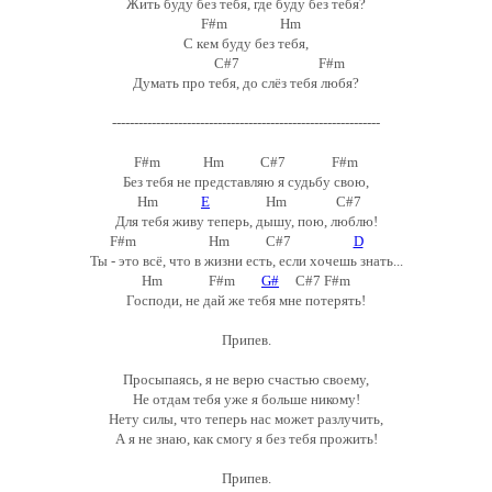
Жить буду без тебя, где буду без тебя?
F#m Hm
C кем буду без тебя,
C#7 F#m
Думать про тебя, до слёз тебя любя?
-------------------------------------------------------------
F#m Hm C#7 F#m
Без тебя не представляю я судьбу свою,
Hm
E
Hm C#7
Для тебя живу теперь, дышу, пою, люблю!
F#m Hm C#7
D
Ты - это всё, что в жизни есть, если хочешь знать...
Hm F#m
G#
C#7 F#m
Господи, не дай же тебя мне потерять!
Припев.
Просыпаясь, я не верю счастью своему,
Не отдам тебя уже я больше никому!
Нету силы, что теперь нас может разлучить,
А я не знаю, как смогу я без тебя прожить!
Припев.