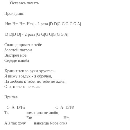
Осталась память
Проигрыш:
|Hm Hm|Hm Hm| - 2 раза |D D|G G|G G|G A|
|D D|D D| - 2 раза |G G|G G|G G|G A|
Солнце прячет в тебе
Золотой патрон
Выстрел моё
Сердце нашёл
Хранит тепло руки хрусталь
Я вижу воздух - я обречён,
На любовь к тебе, но тебе не жаль,
О-о, ничего не жаль
Припев.
G A D/F# G A D/F#
Ты поманила не любя,
Em Hm
А я так хочу навсегда море огня