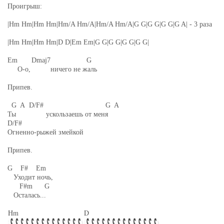
Проигрыш:
|Hm Hm|Hm Hm|Hm/A Hm/A|Hm/A Hm/A|G G|G G|G G|G A| - 3 раза
|Hm Hm|Hm Hm|D D|Em Em|G G|G G|G G|G G|
Em Dmaj7 G
О-о, ничего не жаль
Припев.
G A D/F# G A
Ты ускользаешь от меня
D/F#
Огненно-рыжей змейкой
Припев.
G F# Em
Уходит ночь,
F#m G
Осталась...
Hm
D