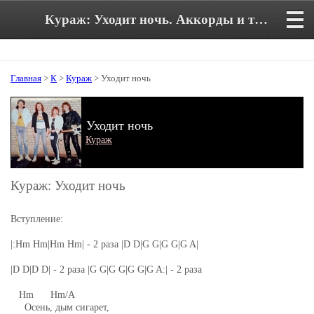
Кураж: Уходит ночь. Аккорды и текст песни
Главная
>
К
>
Кураж
> Уходит ночь
Уходит ночь
Кураж
Кураж: Уходит ночь
Вступление:
|:Hm Hm|Hm Hm| - 2 раза |D D|G G|G G|G A|
|D D|D D| - 2 раза |G G|G G|G G|G A:| - 2 раза
Hm Hm/A
Осень, дым сигарет,