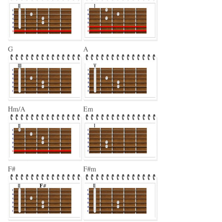
G
A
Hm/A
Em
F#
F#m