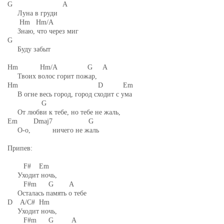
G A
Луна в груди
Hm Hm/A
Знаю, что через миг
G
Буду забыт
Hm Hm/A G A
Твоих волос горит пожар,
Hm D Em
В огне весь город, город сходит с ума
G
От любви к тебе, но тебе не жаль,
Em Dmaj7 G
О-о, ничего не жаль
Припев:
F# Em
Уходит ночь,
F#m G A
Осталась память о тебе
D A/C# Hm
Уходит ночь,
F#m G A