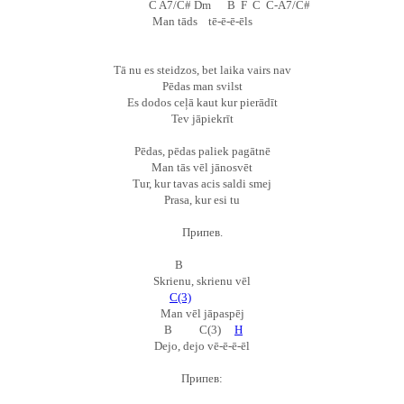
C A7/C# Dm B F C C-A7/C#
Man tāds tē-ē-ē-ēls
Tā nu es steidzos, bet laika vairs nav
Pēdas man svilst
Es dodos ceļā kaut kur pierādīt
Tev jāpiekrīt
Pēdas, pēdas paliek pagātnē
Man tās vēl jānosvēt
Tur, kur tavas acis saldi smej
Prasa, kur esi tu
Припев.
B
Skrienu, skrienu vēl
С(3)
Man vēl jāpaspēj
B C(3)
H
Dejo, dejo vē-ē-ē-ēl
Припев: