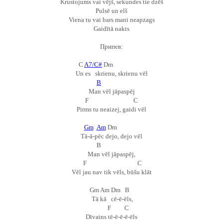
Krustojums vai vējš, sekundes tie dzēš
Pulsē un elš
Viena tu vai bars mani neapzags
Gaidītā nakts
Припев:
C
A7/C#
Dm
Un es skrienu, skrienu vēl
B
Man vēl jāpaspēj
F C
Pirms tu neaizej, gaidi vēl
Gm
Am
Dm
Tā-
ā-
pēc dejo, dejo vēl
B
Man vēl jāpaspēj,
F C
Vēl jau nav tik vēls, būšu klāt
Gm Am Dm B
Tā kā cē-ē-ēls,
F C
Dīvains tē-ē-ē-ē-ēls