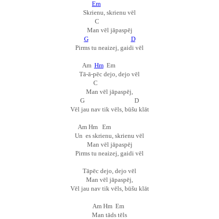
Em
Skrienu, skrienu vēl
C
Man vēl jāpaspēj
G
D
Pirms tu neaizej, gaidi vēl
Am
Hm
Em
Tā-
ā-
pēc dejo, dejo vēl
C
Man vēl jāpaspēj,
G D
Vēl jau nav tik vēls, būšu klāt
Am Hm Em
Un es skrienu, skrienu vēl
Man vēl jāpaspēj
Pirms tu neaizej, gaidi vēl
Tāpēc dejo, dejo vēl
Man vēl jāpaspēj,
Vēl jau nav tik vēls, būšu klāt
Am Hm Em
Man tāds tēls