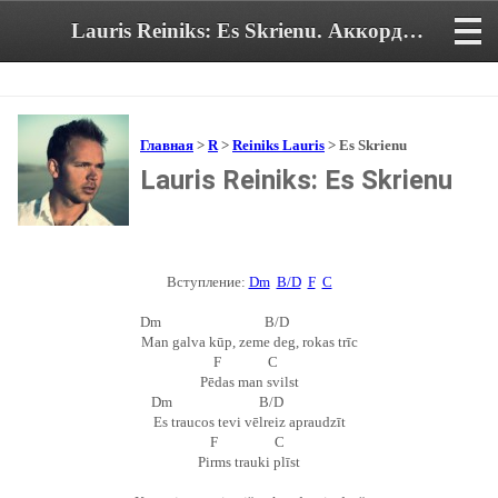
Lauris Reiniks: Es Skrienu. Аккорды и текст песни
Главная
>
R
>
Reiniks Lauris
> Es Skrienu
Lauris Reiniks: Es Skrienu
Вступление:
Dm
B/D
F
C
Dm B/D
Man galva kūp, zeme deg, rokas trīc
F C
Pēdas man svilst
Dm B/D
Es traucos tevi vēlreiz apraudzīt
F C
Pirms trauki plīst