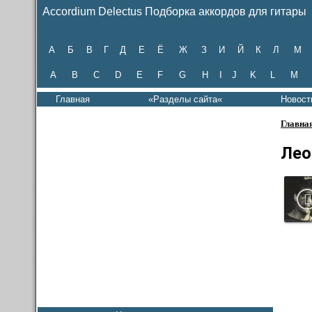
Accordium Delectus Подборка аккордов для гитары
А
Б
В
Г
Д
Е
Ё
Ж
З
И
Й
К
Л
М
A
B
C
D
E
F
G
H
I
J
K
L
M
Главная
«Разделы сайта«
Новост
Главна
Лео