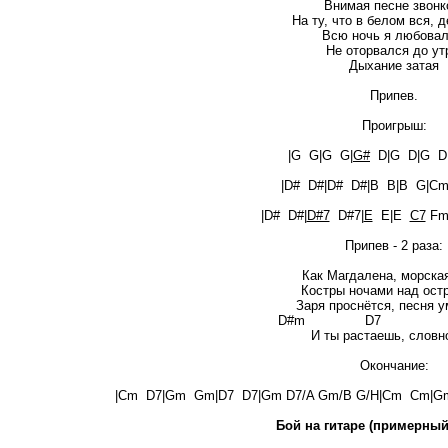
Внимая песне звонк
На ту, что в белом вся, д
Всю ночь я любовал
Не оторвался до ут
Дыхание затая
Припев.
Проигрыш:
|G G|G G|
G#
D|G D|G D| 
|D# D#|D# D#|B B|B G|C
|D# D#|
D#7
D#7|
E
E|E
C7
Fm|
Припев - 2 раза:
Как Магдалена, морская
Костры ночами над ост
Заря проснётся, песня у
D#m D7 Gm D7/A 
И ты растаешь, словн
Окончание:
|Cm D7|Gm Gm|D7 D7|Gm D7/A Gm/B G/H|Cm Cm|Gm
Бой на гитаре (примерный