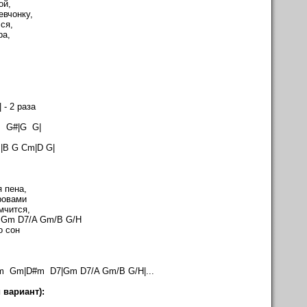
ой,
евчонку,
ся,
ра,
- 2 раза
m G#|G G|
B G Cm|D G|
 пена,
ровами
мчится,
Gm/B G/H
о сон
 Gm|D#m D7|Gm D7/A Gm/B G/H|...
 вариант):