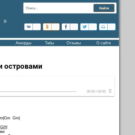
Я
Аккорды
Табы
Отзывы
О сайте
и островами
00:00
/
00:00
|Gm Gm|
G/H
-ми