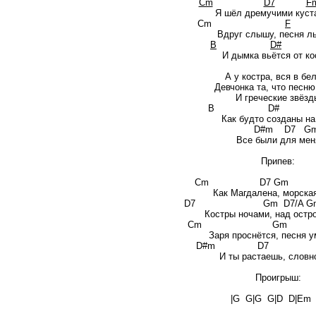
Cm
D7
F
Я шёл дремучими куст
Cm
F
Вдруг слышу, песня ль
B
D#
И дымка вьётся от ко
А у костра, вся в бе
Девчонка та, что песню
И греческие звёзд
B D#
Как будто созданы на
D#m D7 Gm D7/A 
Все были для мен
Припев:
Cm D7
Как Магдалена, морская
D7 Gm D7/A Gm
Костры ночами, над остро
Cm 
Заря проснётся, песня у
D#m D
И ты растаешь, словн
Проигрыш:
|G G|G G|D D|Em 