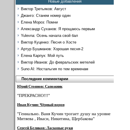
Новые добавления
Виктор Третьяков: Август
Джанго: Станем номер один
Елена Мороз: Помни
Александр Суханов: Я прощаюсь первым
Yulevna: Осень начала свой бал
Виктор Куценко: Песня о Хосте
Артур Бушманов: Хорошая песня-2
Елена Карпук: Мой путь
Виктор Иванов: До февральских метелей
Suno AI: Ностальгия по тем временам
Последние комментарии
Юрий Стоянов: Сапожник
"ПРЕКРАСНО!!!"
Иван Кучин: Чёрный ворон
"Гениально. Ваня Кучин трогает душу на уровне
Митяева , Иваси, Никитина, Щербакова"
Сергей Беликов: Ласковые руки