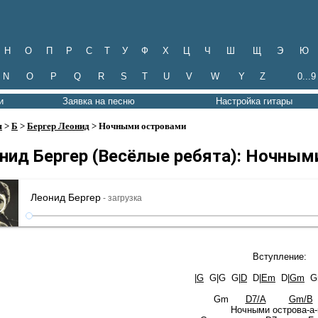
Н
О
П
Р
С
Т
У
Ф
Х
Ц
Ч
Ш
Щ
Э
Ю
N
O
P
Q
R
S
T
U
V
W
Y
Z
0...9
и
Заявка на песню
Настройка гитары
я
>
Б
>
Бергер Леонид
> Ночными островами
нид Бергер (Весёлые ребята): Ночным
Леонид Бергер
- загрузка
Вступление:
|
G
G|G G|
D
D|
Em
D|
Gm
Gm
Gm
D7/A
Gm/B
Ночными острова-а