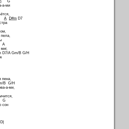
m
G
а-а-ми
ётся,
A
D#m
D7
стра
лом,
 пела,
ы
 A
 миг,
Gm/B G/H
я
 Gm
 пена,
/B G/H
ва-а-ми,
Gm
мчится,
7 G
о сон
D|