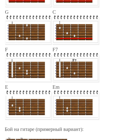
G
C
F
F7
E
Em
Бой на гитаре (примерный вариант):