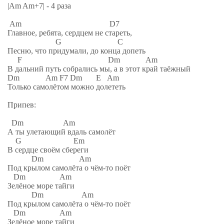
|Am Am+7| - 4 раза
Am D7
Главное, ребята, сердцем не стареть,
G C
Песню, что придумали, до конца допеть
F Dm Am
В дальний путь собрались мы, а в этот край таёжный
Dm Am F7 Dm E Am
Только самолётом можно долететь
Припев:
Dm Am
А ты улетающий вдаль самолёт
G Em
В сердце своём сбереги
Dm Am
Под крылом самолёта о чём-то поёт
Dm Am
Зелёное море тайги
Dm Am
Под крылом самолёта о чём-то поёт
Dm Am
Зелёное море тайги