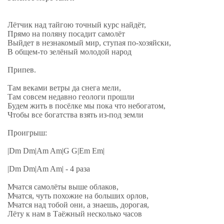
Лётчик над тайгою точный курс найдёт,
Прямо на поляну посадит самолёт
Выйдет в незнакомый мир, ступая по-хозяйски,
В общем-то зелёный молодой народ
Припев.
Там веками ветры да снега мели,
Там совсем недавно геологи прошли
Будем жить в посёлке мы пока что небогатом,
Чтобы все богатства взять из-под земли
Проигрыш:
|Dm Dm|Am Am|G G|Em Em|
|Dm Dm|Am Am| - 4 раза
Мчатся самолёты выше облаков,
Мчатся, чуть похожие на больших орлов,
Мчатся над тобой они, а знаешь, дорогая,
Лёту к нам в Таёжный несколько часов