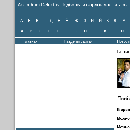
Accordium Delectus Подборка аккордов для гитары
А
Б
В
Г
Д
Е
Ё
Ж
З
И
Й
К
Л
М
A
B
C
D
E
F
G
H
I
J
K
L
M
Главная
«Разделы сайта«
Новост
Главная
Любэ
В ориг
Можно 
Можно с