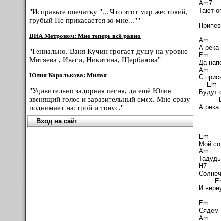
A
Тают ог
"Исправьте опечатку "... Что этот мир жестокий,
грубый Не прикасается ко мне...""
Припев
ВИА Метроном: Мне теперь всё равно
Am
А река 
"Гениально. Ваня Кучин трогает душу на уровне
Митяева , Иваси, Никитина, Щербакова"
Да нап
Юлия Королькова: Милая
С прис
"Удивительно задорная песня, да ещё Юлин
Будут 
звенящий голос и заразительный смех. Мне сразу
E
А река 
поднимает настрой и тонус."
Вход на сайт
-----------
Мой со
Тадуды
Солнеч
E
И верн
Сядем 