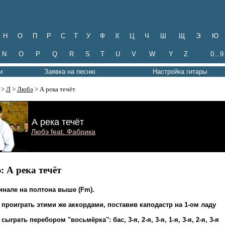
Н
О
П
Р
С
Т
У
Ф
Х
Ц
Ч
Ш
Щ
Э
Ю
N
O
P
Q
R
S
T
U
V
W
Y
Z
0...9
и
Заявка на песню
Настройка гитары
>
Л
>
Любэ
> А река течёт
А река течёт
Любэ feat. Фабрика
: А река течёт
инале на полтона выше (Fm).
проиграть этими же аккордами, поставив каподастр на 1-ом ладу
ыграть перебором "восьмёрка": бас, 3-я, 2-я, 3-я, 1-я, 3-я, 2-я, 3-я