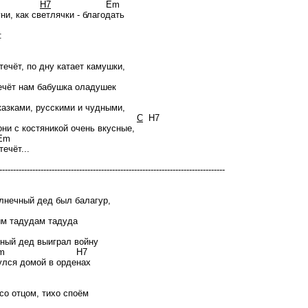
m7
H7
Em
ни, как светлячки - благодать
:
течёт, по дну катает камушки,
Em
ечёт нам бабушка оладушек
Am
казками, русскими и чудными,
Em
C
H7
они с костяникой очень вкусные,
m
течёт...
----------------------------------------------------------------------------------
Em
лнечный дед был балагур,
Am
м тадудам тадуда
H7
ный дед выиграл войну
m H7
улся домой в орденах
Em
со отцом, тихо споём
Am