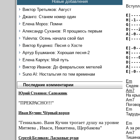
Новые добавления
Вступл
Виктор Третьяков: Август
E
|---
Джанго: Станем номер один
H
|-1-
Елена Мороз: Помни
G
|---
D
|---
Александр Суханов: Я прощаюсь первым
A
|-0-
Yulevna: Осень начала свой бал
E
|---
Виктор Куценко: Песня о Хосте
E
|-0-
Артур Бушманов: Хорошая песня-2
H
|---
G
|---
Елена Карпук: Мой путь
D
|---
A
|---
Виктор Иванов: До февральских метелей
E
|-0-
Suno AI: Ностальгия по тем временам
Em
Последние комментарии
Сядем 
Am7
Юрий Стоянов: Сапожник
На крыл
"ПРЕКРАСНО!!!"
Погово
Иван Кучин: Чёрный ворон
Тадуды
"Гениально. Ваня Кучин трогает душу на уровне
Митяева , Иваси, Никитина, Щербакова"
А за ре
Тишина 
Сергей Беликов: Ласковые руки