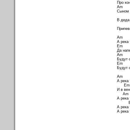
Про ко
A
Сыном 
E
В деда
Припев
А река 
Да нап
Будут 
Будут 
A
А река 
И в вен
A
А река 
E
А река 
А река 