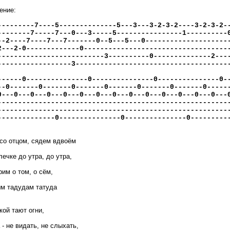
ение:
---------7----5--------------5---3---3-2-3-2----3-2-3-2-
--------7-----7---0---3-----5----------------1----------
--2----7----7---7-------0--5---5---0--------------------
2---2-0-------------0-----------------------------------
--------------------------3----------0--------------2---
------------------3-------------------------------------
------0---------------0---------------0---------------0-
--0-------0-------0-------0-------0-------0-------0-----
0---0---0---0---0---0---0---0---0---0---0---0---0---0---
--------------------------------------------------------
--------------------------------------------------------
--------------0---------------0---------------0---------
со отцом, сядем вдвоём
ечке до утра, до утра,
Am7
рим о том, о сём,
Em
м тадудам татуда
Em
кой тают огни,
Am7
- не видать, не слыхать,