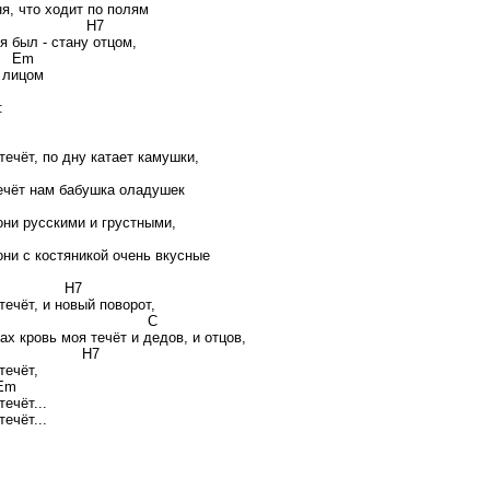
ня, что ходит по полям
m H7
я был - стану отцом,
m
 лицом
:
Am
течёт, по дну катает камушки,
Em
ечёт нам бабушка оладушек
Am
они русскими и грустными,
Em
они с костяникой очень вкусные
m H7
течёт, и новый поворот,
Em C
ах кровь моя течёт и дедов, и отцов,
m H7
течёт,
m
течёт...
течёт...