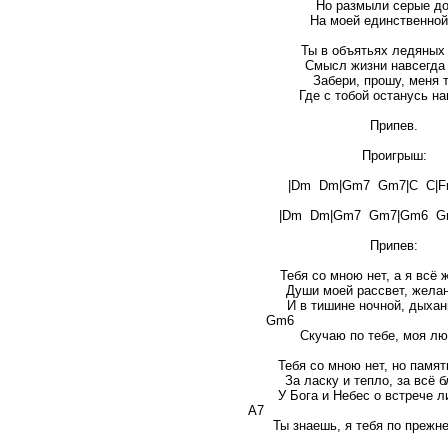
Но размыли серые д
На моей единственной
Ты в объятьях ледяных 
Смысл жизни навсегда
Забери, прошу, меня 
Где с тобой останусь на
Припев.
Проигрыш:
|Dm Dm|Gm7 Gm7|C C|Fm
|Dm Dm|Gm7 Gm7|Gm6 Gm
Припев:
Тебя со мною нет, а я всё 
Души моей рассвет, желан
И в тишине ночной, дыхан
Gm6 
Скучаю по тебе, моя лю
Тебя со мною нет, но памят
За ласку и тепло, за всё 
У Бога и Небес о встрече 
A7 
Ты знаешь, я тебя по прежн