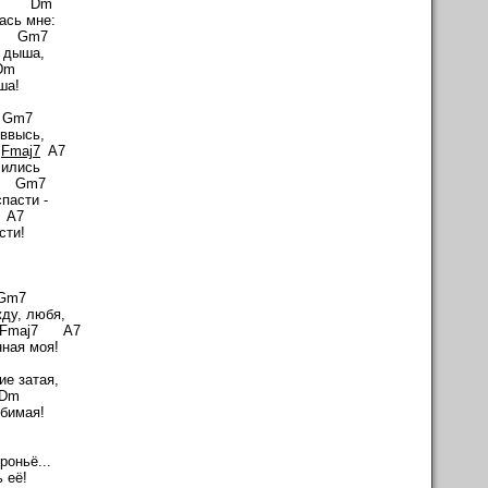
m
ась мне:
m7
ь дыша,
Dm
ша!
m7
 ввысь,
Fmaj7
A7
лились
m7
пасти -
7
сти!
m7
жду, любя,
 A7
ная моя!
m
ие затая,
Dm
бимая!
роньё...
 её!