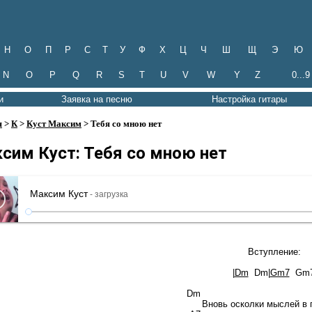
Н
О
П
Р
С
Т
У
Ф
Х
Ц
Ч
Ш
Щ
Э
Ю
N
O
P
Q
R
S
T
U
V
W
Y
Z
0...9
и
Заявка на песню
Настройка гитары
я
>
К
>
Куст Максим
> Тебя со мною нет
сим Куст: Тебя со мною нет
Максим Куст
- загрузка
Вступление:
|
Dm
Dm|
Gm7
Gm7
Dm G
Вновь осколки мыслей в г