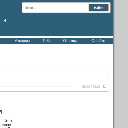
Я
Аккорды
Табы
Отзывы
О сайте
00:00
/
00:00
|
m7
олове...