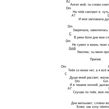
A7
D
Ангел мой, ты снова снил
Dm G
На тебя смотрел я, чут
A7 
И моя заплакала ду
Dm G
Закричала, замолилась
C
В реки боли дни мои с
Dm G
Не сумел я жизнь твою с
Gm6
A
Умоляю, ты меня про
Припев:
Dm G
Тебя со мною нет, а я всё 
C Fmaj7
Души моей рассвет, желан
Dm G
И в тишине ночной, дыхан
A7 
Скучаю по тебе, моя лю
Дни мелькают, словно во
Боже, как хочу обнять