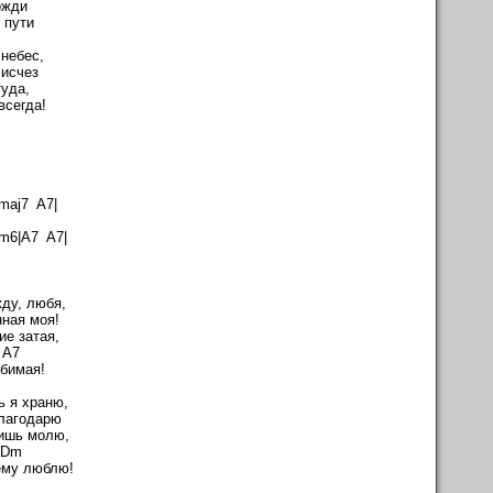
ожди
 пути
небес,
 исчез
туда,
всегда!
aj7 A7|
6|A7 A7|
жду, любя,
ная моя!
ие затая,
A7
бимая!
ь я храню,
благодарю
лишь молю,
Dm
ему люблю!