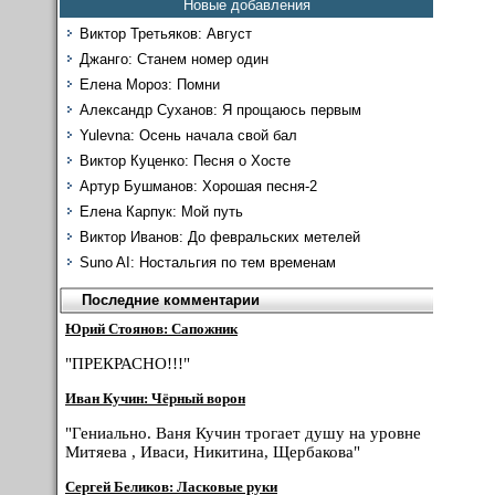
Новые добавления
Виктор Третьяков: Август
Джанго: Станем номер один
Елена Мороз: Помни
Александр Суханов: Я прощаюсь первым
Yulevna: Осень начала свой бал
Виктор Куценко: Песня о Хосте
Артур Бушманов: Хорошая песня-2
Елена Карпук: Мой путь
Виктор Иванов: До февральских метелей
Suno AI: Ностальгия по тем временам
Последние комментарии
Юрий Стоянов: Сапожник
"ПРЕКРАСНО!!!"
Иван Кучин: Чёрный ворон
"Гениально. Ваня Кучин трогает душу на уровне
Митяева , Иваси, Никитина, Щербакова"
Сергей Беликов: Ласковые руки