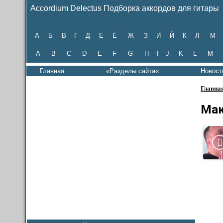
Accordium Delectus Подборка аккордов для гитары
А
Б
В
Г
Д
Е
Ё
Ж
З
И
Й
К
Л
М
A
B
C
D
E
F
G
H
I
J
K
L
M
Главная
«Разделы сайта«
Новост
Главна
Мак