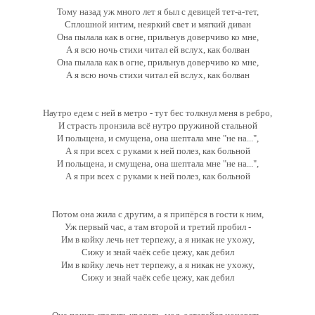
Тому назад уж много лет я был с девицей тет-а-тет,
Сплошной интим, неяркий свет и мягкий диван
Она пылала как в огне, прильнув доверчиво ко мне,
А я всю ночь стихи читал ей вслух, как болван
Она пылала как в огне, прильнув доверчиво ко мне,
А я всю ночь стихи читал ей вслух, как болван
Наутро едем с ней в метро - тут бес толкнул меня в ребро,
И страсть пронзила всё нутро пружиной стальной
И польщена, и смущена, она шептала мне "не на...",
А я при всех с руками к ней полез, как больной
И польщена, и смущена, она шептала мне "не на...",
А я при всех с руками к ней полез, как больной
Потом она жила с другим, а я припёрся в гости к ним,
Уж первый час, а там второй и третий пробил -
Им в койку лечь нет терпежу, а я никак не ухожу,
Сижу и знай чаёк себе цежу, как дебил
Им в койку лечь нет терпежу, а я никак не ухожу,
Сижу и знай чаёк себе цежу, как дебил