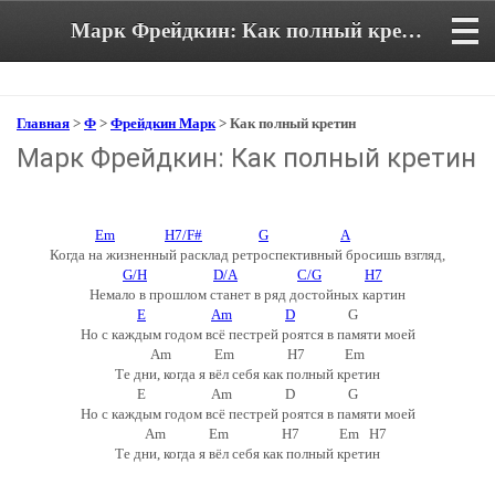
Марк Фрейдкин: Как полный кретин. Аккорды и текст песни
Главная
>
Ф
>
Фрейдкин Марк
> Как полный кретин
Марк Фрейдкин: Как полный кретин
Em
H7/F#
G
A
Когда на жизненный расклад ретроспективный бросишь взгляд,
G/H
D/A
C/G
H7
Немало в прошлом станет в ряд достойных картин
E
Am
D
G
Но с каждым годом всё пестрей роятся в памяти моей
Am Em H7 Em
Те дни, когда я вёл себя как полный кретин
E Am D G
Но с каждым годом всё пестрей роятся в памяти моей
Am Em H7 Em H7
Те дни, когда я вёл себя как полный кретин