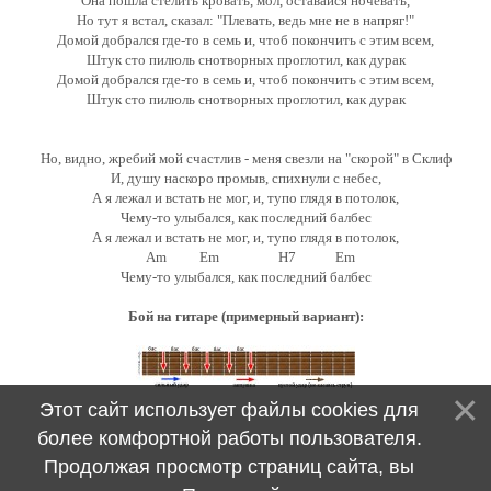
Она пошла стелить кровать, мол, оставайся ночевать,
Но тут я встал, сказал: "Плевать, ведь мне не в напряг!"
Домой добрался где-то в семь и, чтоб покончить с этим всем,
Штук сто пилюль снотворных проглотил, как дурак
Домой добрался где-то в семь и, чтоб покончить с этим всем,
Штук сто пилюль снотворных проглотил, как дурак
Но, видно, жребий мой счастлив - меня свезли на "скорой" в Склиф
И, душу наскоро промыв, спихнули с небес,
А я лежал и встать не мог, и, тупо глядя в потолок,
Чему-то улыбался, как последний балбес
А я лежал и встать не мог, и, тупо глядя в потолок,
Am Em H7 Em
Чему-то улыбался, как последний балбес
Бой на гитаре (примерный вариант):
Этот сайт использует файлы cookies для
более комфортной работы пользователя.
Продолжая просмотр страниц сайта, вы