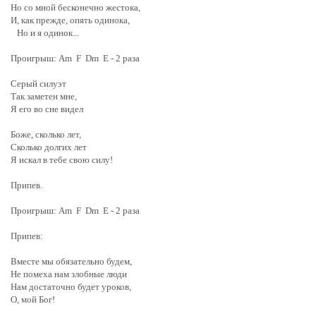
Но со мной бесконечно жестока,
И, как прежде, опять одинока,
Но и я одинок...
Проигрыш: Am F Dm E - 2 раза
Серый силуэт
Так заметен мне,
Я его во сне видел
Боже, сколько лет,
Сколько долгих лет
Я искал в тебе свою силу!
Припев.
Проигрыш: Am F Dm E - 2 раза
Припев:
Вместе мы обязательно будем,
Не помеха нам злобные люди
Нам достаточно будет уроков,
О, мой Бог!