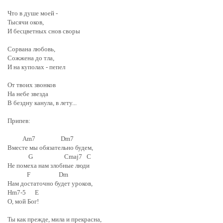
Что в душе моей -
Тысячи оков,
И бесцветных снов своры
Сорвана любовь,
Сожжена до тла,
И на куполах - пепел
От твоих звонков
На небе звезда
В бездну канула, в лету...
Припев:
Am7 Dm7
Вместе мы обязательно будем,
G Cmaj7 C
Не помеха нам злобные люди
F Dm
Нам достаточно будет уроков,
Hm7-5 E
О, мой Бог!
Ты как прежде, мила и прекрасна,