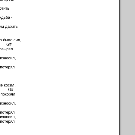
m
отить
F#m
удьба -
E
им дарить
F#m
то было сил,
G#
ковырял
#m
износил,
#m
 потерял
F#m
не косил,
G#
 покорял
#m
износил,
#m
 потерял
износил,
 потерял