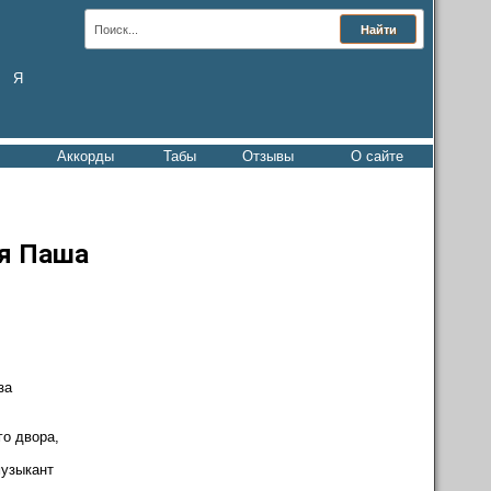
Я
Аккорды
Табы
Отзывы
О сайте
я Паша
за
Em
о двора,
Hm
музыкант
Em