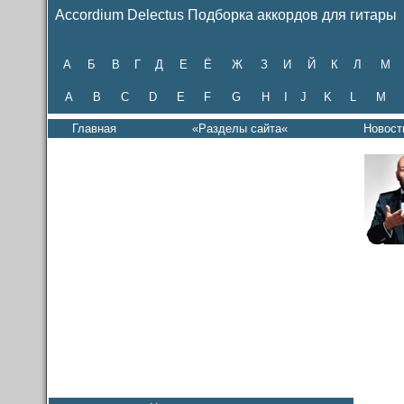
Accordium Delectus Подборка аккордов для гитары
А
Б
В
Г
Д
Е
Ё
Ж
З
И
Й
К
Л
М
A
B
C
D
E
F
G
H
I
J
K
L
M
Главная
«Разделы сайта«
Новост