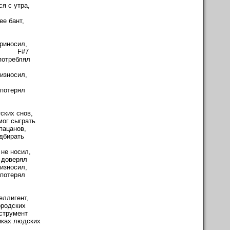
я с утра,
D
ее бант,
Em
риносил,
#7
употреблял
Em
износил,
Hm
 потерял
ских снов,
мог сыграть
пацанов,
одбирать
 не носил,
 доверял
износил,
 потерял
еллигент,
ородских
струмент
иках людских