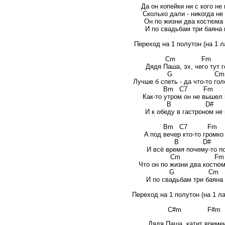
Да он копейки ни с кого не
Сколько дали - никогда не
Он по жизни два костюма 
И по свадьбам три баяна 
Переход на 1 полутон (на 1 л
Cm 
Дядя Паша, эх, чего тут г
G 
Лучше б спеть - да что-то го
Bm C7
Как-то утром он не вышел 
B D
И к обеду в гастроном не
Bm C7
A под вечер кто-то громко
B D#
И всё время почему-то п
Cm 
Что он по жизни два костюм
G C
И по свадьбам три баяна
Переход на 1 полутон (на 1 л
C#m F
Дядя Паша, катит времен