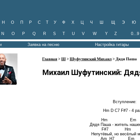
Н
О
П
Р
С
Т
У
Ф
Х
Ц
Ч
Ш
Щ
Э
Ю
N
O
P
Q
R
S
T
U
V
W
Y
Z
0...9
и
Заявка на песню
Настройка гитары
Главная
>
Ш
>
Шуфутинский Михаил
> Дядя Паша
Михаил Шуфутинский: Дяд
Вступление:
Hm D C7 F#7 - 4 ра
Hm 
Дядя Паша - житель нашег
F#7 
Непутёвый, но весёлый 
Am H7 