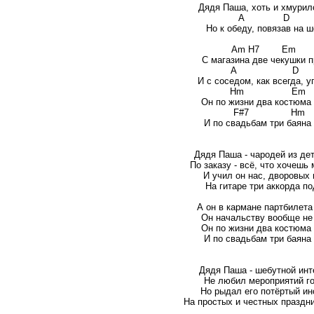
Дядя Паша, хоть и хмурилс
A 
Но к обеду, повязав на ш
Am H7 
С магазина две чекушки п
A D F
И с соседом, как всегда, 
Hm 
Он по жизни два костюма 
F#7 
И по свадьбам три баяна
Дядя Паша - чародей из дет
По заказу - всё, что хочешь 
И учил он нас, дворовых 
На гитаре три аккорда п
А он в кармане партбилета
Он начальству вообще не
Он по жизни два костюма 
И по свадьбам три баяна
Дядя Паша - шебутной инт
Не любил мероприятий г
Но рыдал его потёртый ин
На простых и честных праздн