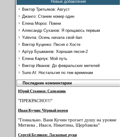
Новые добавления
Виктор Третьяков: Август
Джанго: Станем номер один
Елена Мороз: Помни
Александр Суханов: Я прощаюсь первым
Yulevna: Осень начала свой бал
Виктор Куценко: Песня о Хосте
Артур Бушманов: Хорошая песня-2
Елена Карпук: Мой путь
Виктор Иванов: До февральских метелей
Suno AI: Ностальгия по тем временам
Последние комментарии
Юрий Стоянов: Сапожник
"ПРЕКРАСНО!!!"
Иван Кучин: Чёрный ворон
"Гениально. Ваня Кучин трогает душу на уровне
Митяева , Иваси, Никитина, Щербакова"
Сергей Беликов: Ласковые руки