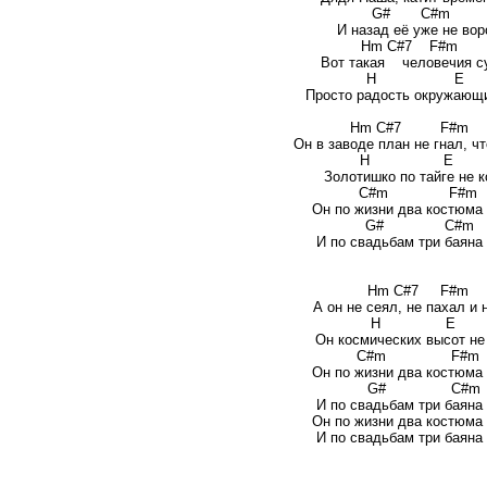
G# C#
И назад её уже не вор
Hm C#7 
Вот такая человечия с
H 
Просто радость окружающ
Hm C#7 
Он в заводе план не гнал, ч
H E 
Золотишко по тайге не 
C#m F
Он по жизни два костюма 
G# C
И по свадьбам три баяна
Hm C#7 
А он не сеял, не пахал и 
H E 
Он космических высот не
C#m F
Он по жизни два костюма 
G# C
И по свадьбам три баяна
Он по жизни два костюма 
И по свадьбам три баяна