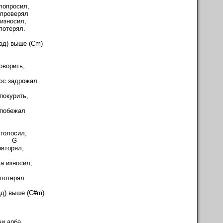
 попросил,
 проверял
износил,
потерял.
ад) выше (Cm)
Fm
оворить,
Cm
лос задрожал
 Fm
покурить,
#
 побежал
 Fm
 голосил,
 G
овторял,
Fm
а износил,
m
 потерял
ад) выше (C#m)
#m
и арба,