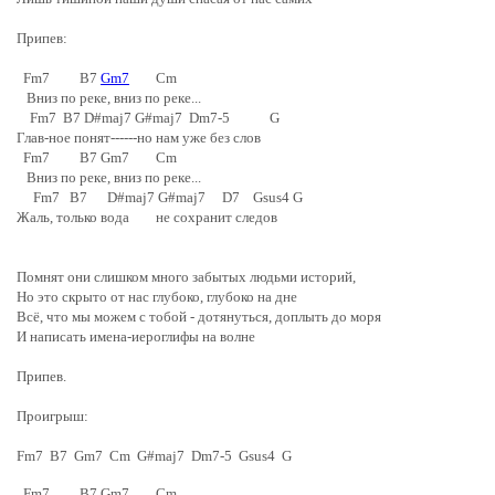
Припев:
Fm7 B7
Gm7
Cm
Вниз по реке, вниз по реке...
Fm7 B7 D#maj7 G#maj7 Dm7-5 G
Глав-ное понят------но нам уже без слов
Fm7 B7 Gm7 Cm
Вниз по реке, вниз по реке...
Fm7 B7 D#maj7 G#maj7 D7 Gsus4 G
Жаль, только вода не сохранит следов
Помнят они слишком много забытых людьми историй,
Но это скрыто от нас глубоко, глубоко на дне
Всё, что мы можем с тобой - дотянуться, доплыть до моря
И написать имена-иероглифы на волне
Припев.
Проигрыш:
Fm7 B7 Gm7 Cm G#maj7 Dm7-5 Gsus4 G
Fm7 B7 Gm7 Cm