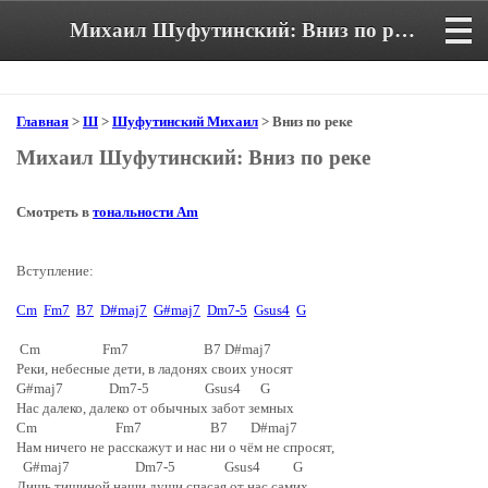
Михаил Шуфутинский: Вниз по реке. Аккорды и текст песни
Главная
>
Ш
>
Шуфутинский Михаил
> Вниз по реке
Михаил Шуфутинский: Вниз по реке
Смотреть в
тональности Am
Вступление:
Cm
Fm7
B7
D#maj7
G#maj7
Dm7-5
Gsus4
G
Cm Fm7 B7 D#maj7
Реки, небесные дети, в ладонях своих уносят
G#maj7 Dm7-5 Gsus4 G
Нас далеко, далеко от обычных забот земных
Cm Fm7 B7 D#maj7
Нам ничего не расскажут и нас ни о чём не спросят,
G#maj7 Dm7-5 Gsus4 G
Лишь тишиной наши души спасая от нас самих