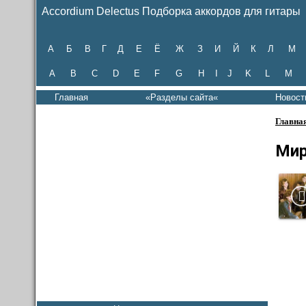
Accordium Delectus Подборка аккордов для гитары
А
Б
В
Г
Д
Е
Ё
Ж
З
И
Й
К
Л
М
A
B
C
D
E
F
G
H
I
J
K
L
M
Главная
«Разделы сайта«
Новост
Главна
Мир