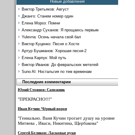
Новые добавления
Виктор Третьяков: Август
Джанго: Станем номер один
Елена Мороз: Помни
Александр Суханов: Я прощаюсь первым
Yulevna: Осень начала свой бал
Виктор Куценко: Песня о Хосте
Артур Бушманов: Хорошая песня-2
Елена Карпук: Мой путь
Виктор Иванов: До февральских метелей
Suno AI: Ностальгия по тем временам
Последние комментарии
Юрий Стоянов: Сапожник
"ПРЕКРАСНО!!!"
Иван Кучин: Чёрный ворон
"Гениально. Ваня Кучин трогает душу на уровне
Митяева , Иваси, Никитина, Щербакова"
Сергей Беликов: Ласковые руки