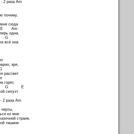
- 2 раза Am
Am
аю почему,
 E
меня сюда
 Am
перь одна,
 G
ла всё она
Am
ерно, зря,
 G
же рассвет
m
м горят,
 E
ой силуэт
 2 раза Am
 черты,
ься ко мне
казочной стране,
ной тишине