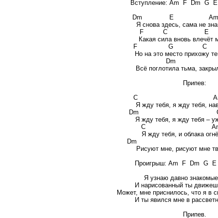
Вступление: Am F Dm G E 
Dm E 
Я снова здесь, сама не зн
F C
Какая сила вновь влечёт 
F G C E
Но на это место прихожу те
Dm
Всё поглотила тьма, закры
Припев:
C 
Я жду тебя, я жду тебя, нав
Dm
Я жду тебя, я жду тебя – у
C A
Я жду тебя, и облака огнё
Dm G
Рисуют мне, рисуют мне тв
Проигрыш: Am F Dm G E -
Я узнаю давно знакомые
И нарисованный ты движеш
Может, мне приснилось, что я в с
И ты явился мне в рассвет
Припев.