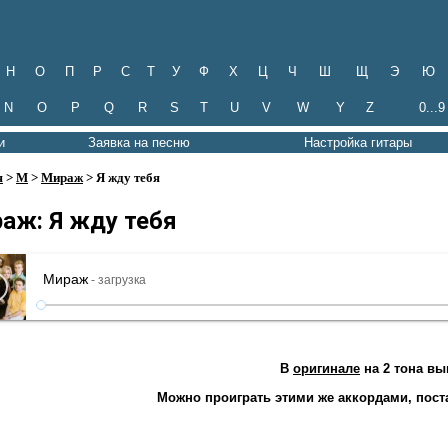
Н
О
П
Р
С
Т
У
Ф
Х
Ц
Ч
Ш
Щ
Э
Ю
N
O
P
Q
R
S
T
U
V
W
Y
Z
0...9
и
Заявка на песню
Настройка гитары
я
>
М
>
Мираж
> Я жду тебя
аж: Я жду тебя
Мираж
- загрузка
В
оригинале
на 2 тона вы
Можно проиграть этими же аккордами, поста