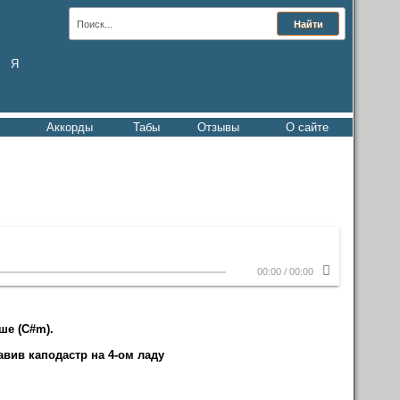
Я
Аккорды
Табы
Отзывы
О сайте
00:00
/
00:00
ше (C#m).
вив каподастр на 4-ом ладу