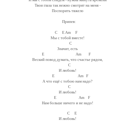
Твои глаза так нежно смотрят на меня -
Поспорить тяжело
Припев:
C E Am F
Мы с тобой вместе!
C
Значит, есть
E Am F
Веский повод думать, что счастье рядом,
C
И любовь!
E Am F
А что ещё с тобою нам надо?
C
И любовь!
E Am F
Нам больше ничего и не надо!
C E
И любовь!