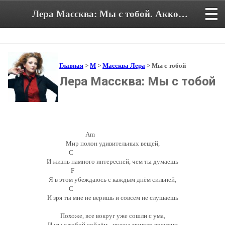
Лера Массква: Мы с тобой. Аккорды и текст песни
Главная
>
М
>
Массква Лера
> Мы с тобой
Лера Массква: Мы с тобой
Am
Мир полон удивительных вещей,
C
И жизнь намного интересней, чем ты думаешь
F
Я в этом убеждаюсь с каждым днём сильней,
C
И зря ты мне не веришь и совсем не слушаешь
Похоже, все вокруг уже сошли с ума,
И мы с тобой сойдём - нужна минута времени