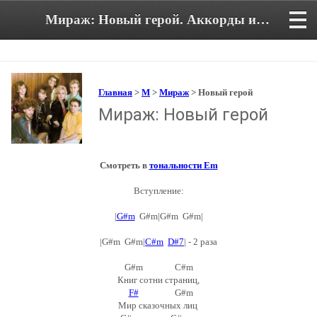
Мираж: Новый герой. Аккорды и текст песни
Главная
>
М
>
Мираж
> Новый герой
Мираж: Новый герой
Смотреть в
тональности Em
Вступление:
|
G#m
G#m|G#m G#m|
|G#m G#m|
C#m
D#7
| - 2 раза
G#m C#m
Книг сотни страниц,
F#
G#m
Мир сказочных лиц