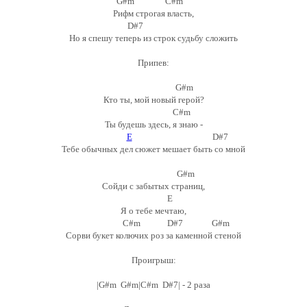
G#m C#m
Рифм строгая власть,
D#7
Но я спешу теперь из строк судьбу сложить
Припев:
G#m
Кто ты, мой новый герой?
C#m
Ты будешь здесь, я знаю -
E
D#7
Тебе обычных дел сюжет мешает быть со мной
G#m
Сойди с забытых страниц,
E
Я о тебе мечтаю,
C#m D#7 G#m
Сорви букет колючих роз за каменной стеной
Проигрыш:
|G#m G#m|C#m D#7| - 2 раза