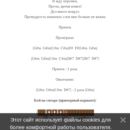
Я жду перемен,
Прочь, время измен!
Дел много вокруг,
Премудрость книжных слов мне больше не важна
Припев.
Проигрыш:
|G#m G#m|C#m C#m|F# F#|G#m G#m|
|G#m G#m|C#m C#m|D#7 D#7|D#7 D#7|
Припев - 2 раза.
Окончание:
|G#m G#m|C#m D#7| - 2 раза |G#m|
Бой на гитаре (примерный вариант):
Этот сайт использует файлы cookies для
более комфортной работы пользователя.