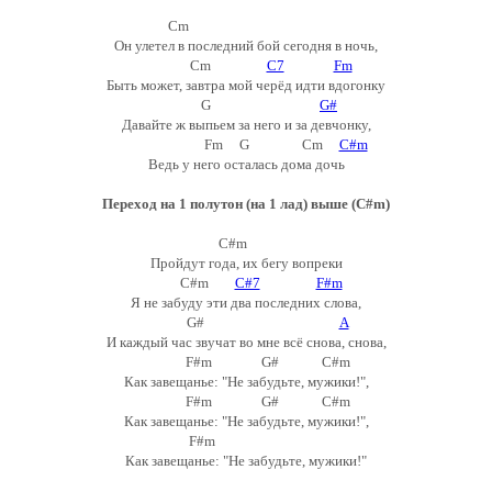
Cm
Он улетел в последний бой сегодня в ночь,
Cm
C7
Fm
Быть может, завтра мой черёд идти вдогонку
G
G#
Давайте ж выпьем за него и за девчонку,
Fm G Cm
C#m
Ведь у него осталась дома дочь
Переход на 1 полутон (на 1 лад) выше (C#m)
C#m
Пройдут года, их бегу вопреки
C#m
C#7
F#m
Я не забуду эти два последних слова,
G#
A
И каждый час звучат во мне всё снова, снова,
F#m G# C#m
Как завещанье: "Не забудьте, мужики!",
F#m G# C#m
Как завещанье: "Не забудьте, мужики!",
F#m
Как завещанье: "Не забудьте, мужики!"