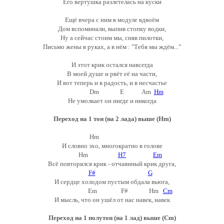
Его вертушка разлетелась на куски
Ещё вчера с ним в модуле вдвоём
Дом вспоминали, выпив стопку водки,
Ну а сейчас стоим мы, сняв пилотки,
Письмо жены в руках, а в нём : "Тебя мы ждём..."
И этот крик остался навсегда
В моей душе и рвёт её на части,
И вот теперь и в радость, и в несчастье
Dm E Am
Hm
Не умолкает он нигде и никогда
Переход на 1 тон (на 2 лада) выше (Hm)
Hm
И словно эхо, многократно в голове
Hm
H7
Em
Всё повторялся крик - отчаянный крик друга,
F#
G
И сердце холодом пустым обдала вьюга,
Em F# Hm
Cm
И мысль, что он ушёл от нас навек, навек
Переход на 1 полутон (на 1 лад) выше (Cm)