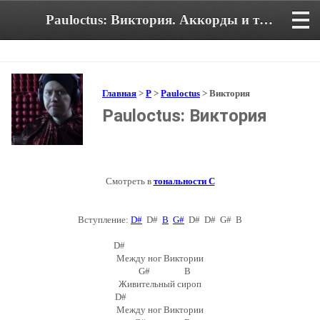
Pauloctus: Виктория. Аккорды и текст песни
Главная
>
P
>
Pauloctus
> Виктория
Pauloctus: Виктория
Смотреть в
тональности C
Вступление:
D#
D#
B
G#
D# D# G# B
D#
Между ног Виктории
G# B
Живительный сироп
D#
Между ног Виктории