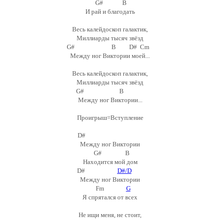
G# B
И рай и благодать
Весь калейдоскоп галактик,
Миллиарды тысяч звёзд
G# B D# Cm
Между ног Виктории моей...
Весь калейдоскоп галактик,
Миллиарды тысяч звёзд
G# B
Между ног Виктории...
Проигрыш=Вступление
D#
Между ног Виктории
G# B
Находится мой дом
D#
D#/D
Между ног Виктории
Fm
G
Я спрятался от всех
Не ищи меня, не стоит,