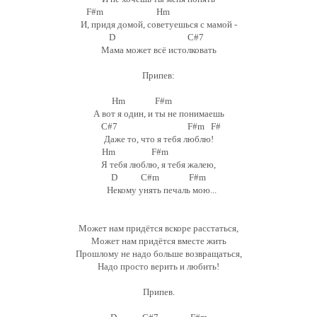
F#m Hm
И, придя домой, советуешься с мамой -
D C#7
Мама может всё истолковать
Припев:
Hm F#m
А вот я один, и ты не понимаешь
C#7 F#m F#
Даже то, что я тебя люблю!
Hm F#m
Я тебя люблю, я тебя жалею,
D C#m F#m
Некому унять печаль мою...
Может нам придётся вскоре расстаться,
Может нам придётся вместе жить
Прошлому не надо больше возвращаться,
Надо просто верить и любить!
Припев.