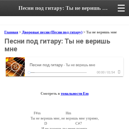
Песни под гитару: Ты не веришь мне. Аккорды и текст песни
Главная
>
Дворовые песни (Песни под гитару)
> Ты не веришь мне
Песни под гитару: Ты не веришь
мне
Песни под гитару
- Ты не веришь мне
00:00
/
01:54
Смотреть в
тональности Em
F#m Hm
Ты не веришь мне, не веришь мне упрямо,
D C#7
И не хочешь ты меня понять