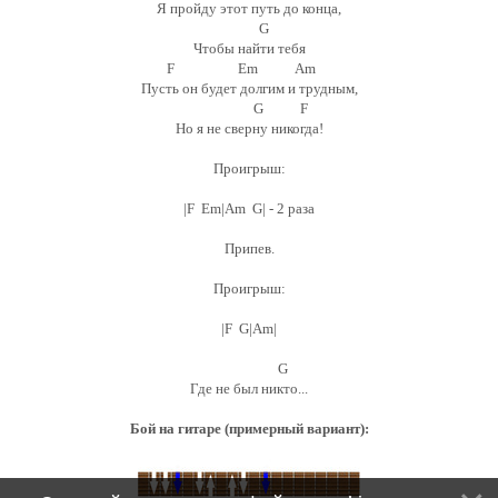
Я пройду этот путь до конца,
G
Чтобы найти тебя
F Em Am
Пусть он будет долгим и трудным,
G F
Но я не сверну никогда!
Проигрыш:
|F Em|Am G| - 2 раза
Припев.
Проигрыш:
|F G|Am|
G
Где не был никто...
Бой на гитаре (примерный вариант):