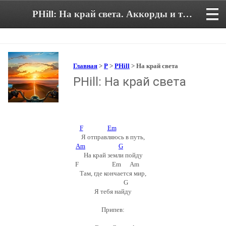
PHill: На край света. Аккорды и текст песни
Главная
>
P
>
PHill
> На край света
PHill: На край света
F
Em
Я отправляюсь в путь,
Am
G
На край земли пойду
F Em Am
Там, где кончается мир,
G
Я тебя найду
Припев: