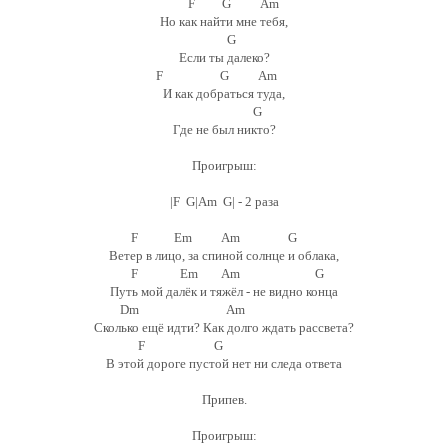
F G Am
Но как найти мне тебя,
G
Если ты далеко?
F G Am
И как добраться туда,
G
Где не был никто?
Проигрыш:
|F G|Am G| - 2 раза
F Em Am G
Ветер в лицо, за спиной солнце и облака,
F Em Am G
Путь мой далёк и тяжёл - не видно конца
Dm Am
Сколько ещё идти? Как долго ждать рассвета?
F G
В этой дороге пустой нет ни следа ответа
Припев.
Проигрыш: