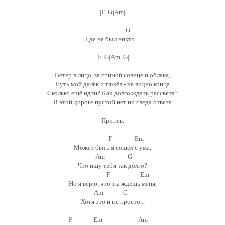
|F G|Am|
G
Где не был никто...
|F G|Am G|
Ветер в лицо, за спиной солнце и облака,
Путь мой далёк и тяжёл - не видно конца
Сколько ещё идти? Как долго ждать рассвета?
В этой дороге пустой нет ни следа ответа
Припев.
F Em
Может быть я сошёл с ума,
Am G
Что ищу тебя так долго?
F Em
Но я верю, что ты ждёшь меня,
Am G
Хотя это и не просто...
F Em Am