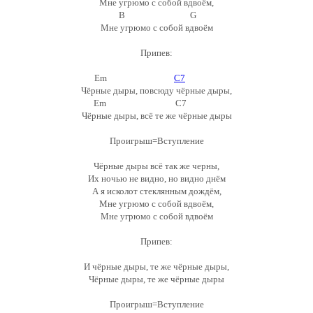
Мне угрюмо с собой вдвоём,
B G
Мне угрюмо с собой вдвоём
Припев:
Em
C7
Чёрные дыры, повсюду чёрные дыры,
Em C7
Чёрные дыры, всё те же чёрные дыры
Проигрыш=Вступление
Чёрные дыры всё так же черны,
Их ночью не видно, но видно днём
А я исколот стеклянным дождём,
Мне угрюмо с собой вдвоём,
Мне угрюмо с собой вдвоём
Припев:
И чёрные дыры, те же чёрные дыры,
Чёрные дыры, те же чёрные дыры
Проигрыш=Вступление