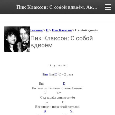
Пик Клаксон: С собой вдвоём. Аккорды и текст песни
Главная
>
П
>
Пик Клаксон
> С собой вдвоём
Пик Клаксон: С собой
вдвоём
Вступление:
|
Em
Em|
C
C| - 2 раза
Em
D
По солнцу размазан грязный комок,
C Em
Сад зацвёл синим огнём
Em D
Всё ниже и ниже злой потолок,
B
G