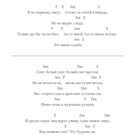
F E Am E
Я по первому снегу ухожу за тобой в никуда,
Am E
Но не видно следа,
F E Am E
Только где бы ты не был, ты со мной, ты со мною всегда -
Am E
Это наша судьба
---------------------------------------------------------------------------------------------
Am Dm E
Снег, белый снег, белый снег кругом,
Am F Dm E
Но не вечен и он, вновь наступит весна,
Am Dm E
Нас согреет она и прогонят остатки сна
Am F Dm
Пенье птиц и журчанье ручьёв,
E Am Dm
И среди серых лиц вдруг увижу одно живое лицо,
E Am F
Как знакомо оно! Это будешь ты,