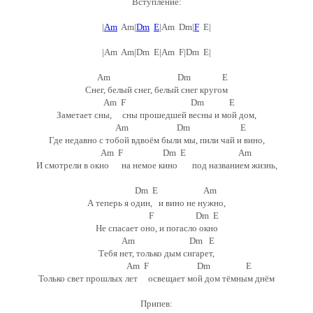
Вступление:
|
Am
Am|
Dm
E
|Am Dm|
F
E|
|Am Am|Dm E|Am F|Dm E|
Am Dm E
Снег, белый снег, белый снег кругом
Am F Dm E
Заметает сны, сны прошедшей весны и мой дом,
Am Dm E
Где недавно с тобой вдвоём были мы, пили чай и вино,
Am F Dm E Am
И смотрели в окно на немое кино под названием жизнь,
Dm E Am
А теперь я один, и вино не нужно,
F Dm E
Не спасает оно, и погасло окно
Am Dm E
Тебя нет, только дым сигарет,
Am F Dm E
Только свет прошлых лет освещает мой дом тёмным днём
Припев: