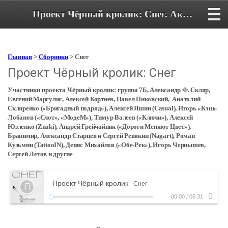
Проект Чёрный кролик: Снег. Аккорды и текст песни
Главная
>
Сборники
> Снег
Проект Чёрный кролик: Снег
Участники проекта Чёрный кролик:
группа 7Б, Александр Ф. Скляр,
Евгений Маргулис, Алексей Кортнев, Павел Пиковский, Анатолий
Скляренко («Бригадный подряд»), Алексей Яшин (Casual), Игорь «Кэш»
Лобанов («Слот», «МодеМ»), Тимур Валеев («Ключи»), Алексей
Юзленко (Znaki), Андрей Грейчайник («Дороги Меняют Цвет»),
Бранимир, Александр Старцев и Сергей Ревякин (Nagart), Роман
Кузьмин (TattooIN), Денис Михайлов («Обе-Рек»), Игорь Чернышев,
Сергей Летов и другие
Проект Чёрный кролик
- Снег
00:00
/
05:31