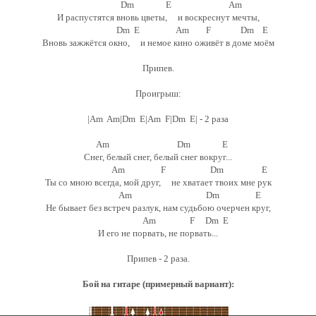
Dm E Am
И распустятся вновь цветы, и воскреснут мечты,
Dm E Am F Dm E
Вновь зажжётся окно, и немое кино оживёт в доме моём
Припев.
Проигрыш:
|Am Am|Dm E|Am F|Dm E| - 2 раза
Am Dm E
Снег, белый снег, белый снег вокруг...
Am F Dm E
Ты со мною всегда, мой друг, не хватает твоих мне рук
Am Dm E
Не бывает без встреч разлук, нам судьбою очерчен круг,
Am F Dm E
И его не порвать, не порвать...
Припев - 2 раза.
Бой на гитаре (примерный вариант):