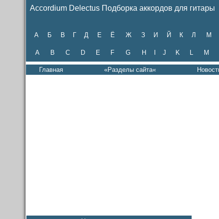
Accordium Delectus Подборка аккордов для гитары
А
Б
В
Г
Д
Е
Ё
Ж
З
И
Й
К
Л
М
A
B
C
D
E
F
G
H
I
J
K
L
M
Главная
«Разделы сайта«
Новост