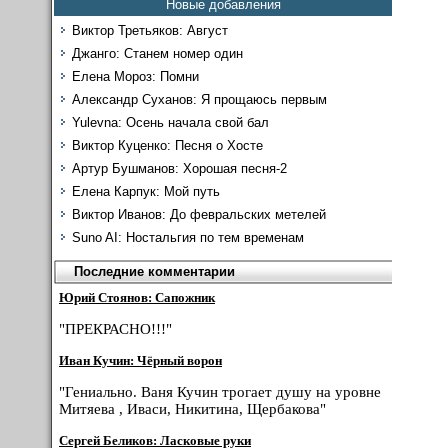
Новые добавления
Виктор Третьяков: Август
Джанго: Станем номер один
Елена Мороз: Помни
Александр Суханов: Я прощаюсь первым
Yulevna: Осень начала свой бал
Виктор Куценко: Песня о Хосте
Артур Бушманов: Хорошая песня-2
Елена Карпук: Мой путь
Виктор Иванов: До февральских метелей
Suno AI: Ностальгия по тем временам
Последние комментарии
Юрий Стоянов: Сапожник
"ПРЕКРАСНО!!!"
Иван Кучин: Чёрный ворон
"Гениально. Ваня Кучин трогает душу на уровне
Митяева , Иваси, Никитина, Щербакова"
Сергей Беликов: Ласковые руки