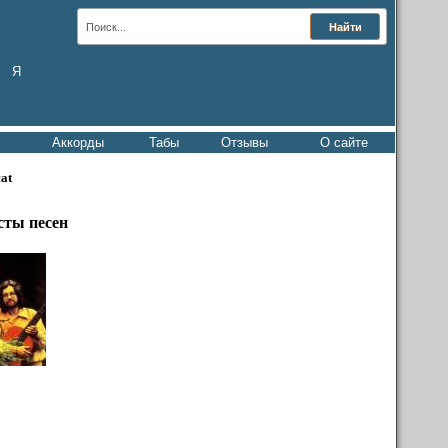
Я
Аккорды
Табы
Отзывы
О сайте
at
сты песен