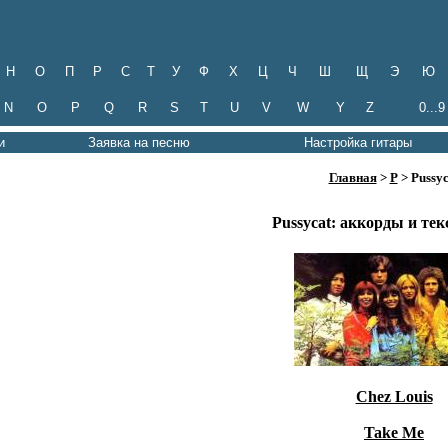
Н
О
П
Р
С
Т
У
Ф
Х
Ц
Ч
Ш
Щ
Э
Ю
N
O
P
Q
R
S
T
U
V
W
Y
Z
0...9
и
Заявка на песню
Настройка гитары
Главная
>
P
> Pussyc
Pussycat
: аккорды и тек
Chez Louis
Take Me