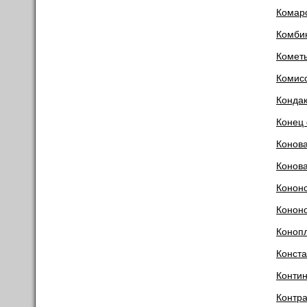
Комар
Комби
Комет
Комис
Кондак
Конец
Конов
Конова
Конон
Конон
Коноп
Конста
Контин
Контр