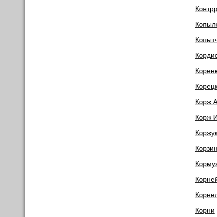
Контр
Копыл
Копытч
Корди
Корен
Корец
Корж 
Корж И
Коржук
Корзи
Корму
Корне
Корне
Корни