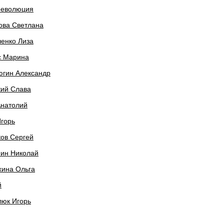
революция
ова Светлана
енко Лиза
с Марина
югин Александр
кий Слава
Анатолий
горь
ов Сергей
нин Николай
хина Ольга
й
люк Игорь