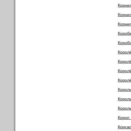
Корни
Корнил
Корни
Короб
Короб
Корол
Королё
Корол
Корол
Король
Корол
Корол
Короп
Корса