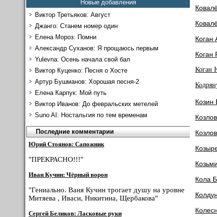
Новые добавления
Ковал
Виктор Третьяков: Август
Ковал
Джанго: Станем номер один
Елена Мороз: Помни
Коган 
Александр Суханов: Я прощаюсь первым
Коган 
Yulevna: Осень начала свой бал
Коган 
Виктор Куценко: Песня о Хосте
Артур Бушманов: Хорошая песня-2
Кодрян
Елена Карпук: Мой путь
Козин
Виктор Иванов: До февральских метелей
Suno AI: Ностальгия по тем временам
Козлов
Последние комментарии
Козлов
Юрий Стоянов: Сапожник
Козыр
"ПРЕКРАСНО!!!"
Козьм
Иван Кучин: Чёрный ворон
Кола 
"Гениально. Ваня Кучин трогает душу на уровне
Колду
Митяева , Иваси, Никитина, Щербакова"
Колес
Сергей Беликов: Ласковые руки