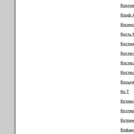
Кортне
Корф 
Косин
Кость
Костю
Костю
Костю
Костю
Косыги
Ко.Т
Котик
Котля
Котри
Кофан