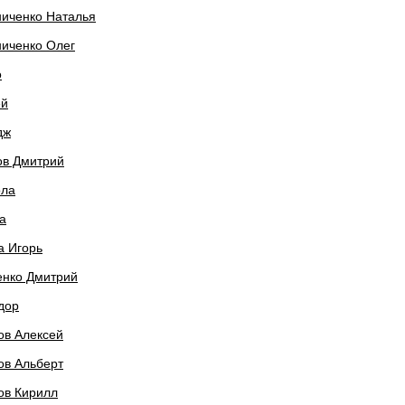
ниченко Наталья
ниченко Олег
о
ей
дж
ов Дмитрий
ола
а
а Игорь
енко Дмитрий
дор
ов Алексей
ов Альберт
ов Кирилл