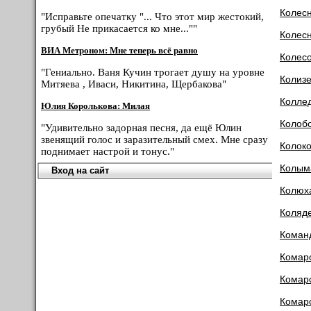
Колес
"Исправьте опечатку "... Что этот мир жестокий,
грубый Не прикасается ко мне...""
Колес
ВИА Метроном: Мне теперь всё равно
Колес
"Гениально. Ваня Кучин трогает душу на уровне
Колиз
Митяева , Иваси, Никитина, Щербакова"
Колле
Юлия Королькова: Милая
Колоб
"Удивительно задорная песня, да ещё Юлин
звенящий голос и заразительный смех. Мне сразу
Колок
поднимает настрой и тонус."
Колым
Вход на сайт
Колюх
Коляд
Коман
Комар
Комар
Комар