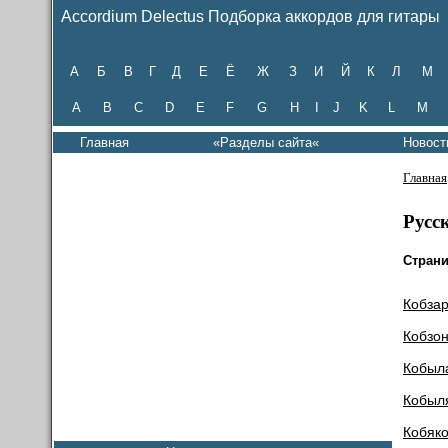
Accordium Delectus Подборка аккордов для гитары
А
Б
В
Г
Д
Е
Ё
Ж
З
И
Й
К
Л
М
A
B
C
D
E
F
G
H
I
J
K
L
M
Главная
«Разделы сайта«
Новост
Главная
Русс
Стран
Кобза
Кобзо
Кобыл
Кобыл
Кобяко