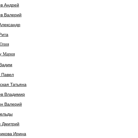
ёв Андрей
ёв Валерий
Александр
Рита
Юлия
у Мария
 Вадим
 Павел
ская Татьяна
ев Владимир
ин Валерий
Бельды
н Дмитрий
никова Ирина