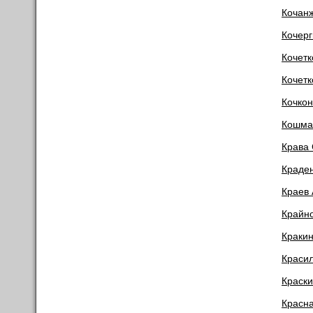
Кочан
Кочерг
Кочетк
Кочет
Кочкон
Кошма
Крава 
Краде
Краев 
Крайн
Кракин
Красил
Краски
Красн