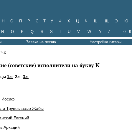
Н
О
П
Р
С
Т
У
Ф
Х
Ц
Ч
Ш
Щ
Э
Ю
N
O
P
Q
R
S
T
U
V
W
Y
Z
0...9
и
Заявка на песню
Настройка гитары
> К
кие (советские) исполнители на букву К
ицы
1-я
2-я
3-я
р
н Иосиф
а и Трупоглазые Жабы
янский Евгений
в Аркадий