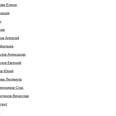
ова Елена
нация
ы
сар
ов Алексей
 фильма
алов Александр
лов Евгений
ов Юрий
ова Людмила
лянников Стас
нтинов Вячеслав
гент
а