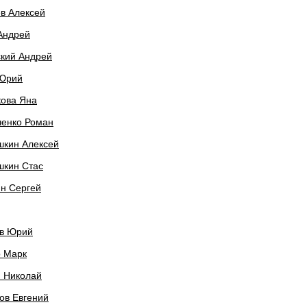
в Алексей
Андрей
ский Андрей
 Юрий
кова Яна
ченко Роман
шкин Алексей
шкин Стас
н Сергей
ов Юрий
р Марк
н Николай
ов Евгений