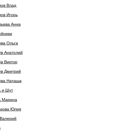
лов Влад
ов Игорь
льева Анна
ейники
ова Ольга
ёв Анатолий
в Виктор
ёв Дмитрий
ёва Наташа
 и Шут
ь Марина
ькова Юлия
 Валерий
р