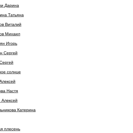
жи Дарина
ина Татьяна
ов Виталий
ков Михаил
ян Игорь
н Сергей
Сергей
ное солнце
Алексей
ова Настя
 Алексей
ьникова Катерина
ая плесень