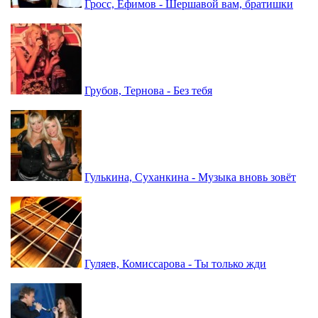
Гросс, Ефимов - Шершавой вам, братишки
Грубов, Тернова - Без тебя
Гулькина, Суханкина - Музыка вновь зовёт
Гуляев, Комиссарова - Ты только жди