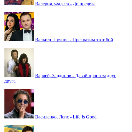
Валерия, Фадеев - До предела
Вальтер, Прянов - Прекратим этот бой
Варлей, Зардинов - Давай простим друг
друга
Василенко, Лепс - Life Is Good