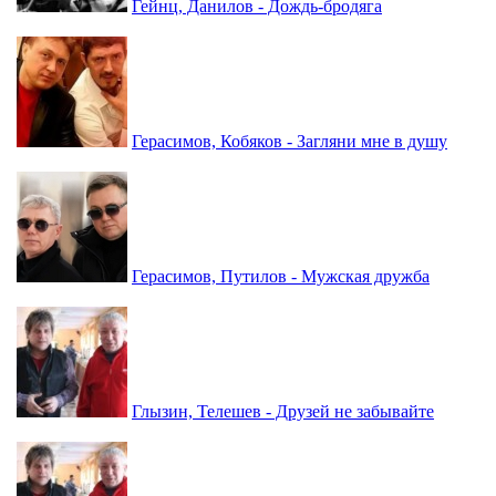
Гейнц, Данилов - Дождь-бродяга
Герасимов, Кобяков - Загляни мне в душу
Герасимов, Путилов - Мужская дружба
Глызин, Телешев - Друзей не забывайте