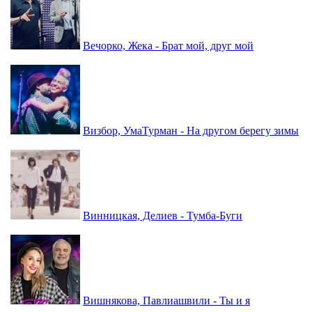
Вечорко, Жека - Брат мой, друг мой
Визбор, УмаТурман - На другом берегу зимы
Винницкая, Делиев - Тумба-Буги
Вишнякова, Павлиашвили - Ты и я