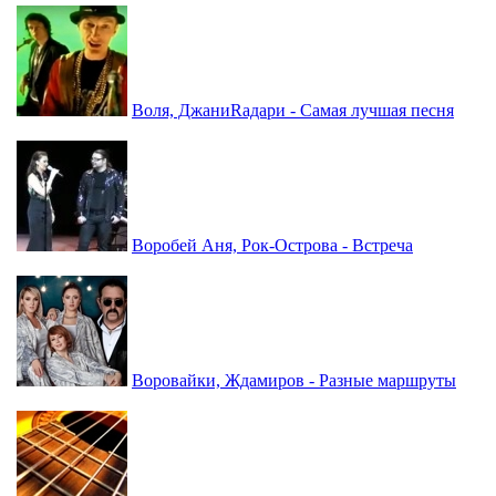
Воля, ДжаниRадари - Самая лучшая песня
Воробей Аня, Рок-Острова - Встреча
Воровайки, Ждамиров - Разные маршруты