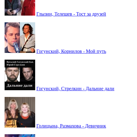
Глызин, Телешев - Тост за друзей
Гогунский, Корнилов - Мой путь
Гогунский, Стрелкин - Дальние дали
Голицына, Размахова - Девичник