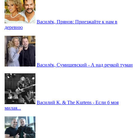
Василёк, Прянов: Приезжайте к нам в
деревню
Василёк, Сумишевский - А над речкой туман
Василий К. & The Kurtens - Если б моя
милая...