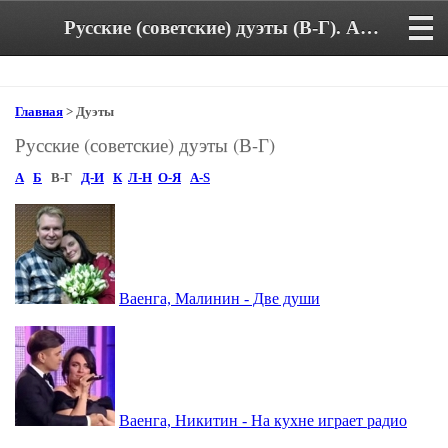
Русские (советские) дуэты (В-Г). Аккорды и тексты песен
Главная
> Дуэты
Русские (советские) дуэты (В-Г)
А
Б
В-Г
Д-И
К
Л-Н
О-Я
A-S
Ваенга, Малинин - Две души
Ваенга, Никитин - На кухне играет радио