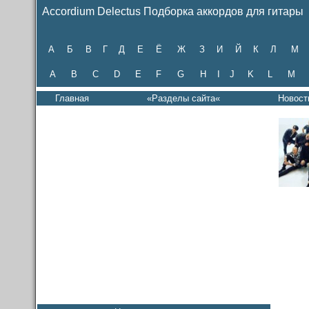
Accordium Delectus Подборка аккордов для гитары
А
Б
В
Г
Д
Е
Ё
Ж
З
И
Й
К
Л
М
A
B
C
D
E
F
G
H
I
J
K
L
M
Главная
«Разделы сайта«
Новост