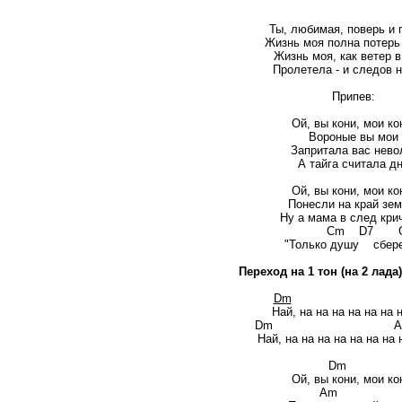
Ты, любимая, поверь и 
Жизнь моя полна потерь 
Жизнь моя, как ветер в
Пролетела - и следов 
Припев:
Ой, вы кони, мои ко
Вороные вы мои
Запритала вас нево
А тайга считала д
Ой, вы кони, мои ко
Понесли на край зем
Ну а мама в след кри
Cm D7 G
"Только душу сбере
Переход на 1 тон (на 2 лада
Dm
Най, на на на на на на 
Dm Am
Най, на на на на на на на н
Dm
Ой, вы кони, мои ко
A