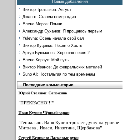
Новые добавления
Виктор Третьяков: Август
Джанго: Станем номер один
Елена Мороз: Помни
Александр Суханов: Я прощаюсь первым
Yulevna: Осень начала свой бал
Виктор Куценко: Песня о Хосте
Артур Бушманов: Хорошая песня-2
Елена Карпук: Мой путь
Виктор Иванов: До февральских метелей
Suno AI: Ностальгия по тем временам
Последние комментарии
Юрий Стоянов: Сапожник
"ПРЕКРАСНО!!!"
Иван Кучин: Чёрный ворон
"Гениально. Ваня Кучин трогает душу на уровне
Митяева , Иваси, Никитина, Щербакова"
Сергей Беликов: Ласковые руки