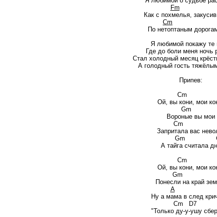
Я любимой о судьбе ра
Fm
Как с похмелья, закусив
Cm
По нетоптаным дорога
Я любимой покажу те 
Где до боли меня ночь 
Стал холодный месяц крёст
А голодный гость тяжёлы
Припев:
Cm
Ой, вы кони, мои ко
Gm
Вороные вы мои
Cm
Запритала вас нево
Gm 
А тайга считала д
Cm
Ой, вы кони, мои ко
Gm
Понесли на край зем
A
Ну а мама в след кри
Cm D7 
"Только ду-у-ушу сбер