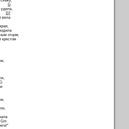
сскажу,
G
 удила,
D7
м вела
края,
родила
ным отцом,
м крестом
ни,
ля,
G
ни
ни,
ли,
чала:
Gm
еги!"