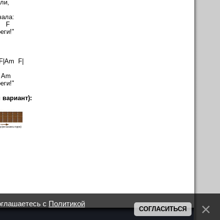
ли,
чала:
F
еги!"
 F|Am F|
Am
еги!"
 вариант):
оглашаетесь с
Политикой
СОГЛАСИТЬСЯ