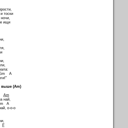
прости,
и тоски
 ночи,
не ищи
ни,
ля,
ни
ни,
ли,
чала:
m A
ги!"
) выше (Am)
Am
на най,
 A
ай, о-о-о
ни,
m
F