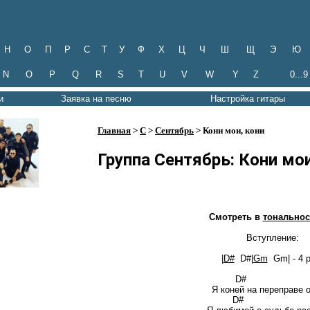
Н
О
П
Р
С
Т
У
Ф
Х
Ц
Ч
Ш
Щ
Э
Ю
N
O
P
Q
R
S
T
U
V
W
Y
Z
0...9
и
Заявка на песню
Настройка гитары
Главная
>
С
>
Сентябрь
> Кони мои, кони
Группа Сентябрь: Кони мои
Смотреть в
тонально
Вступление:
|
D#
D#|
Gm
Gm| - 4 р
D# G
Я коней на переправе 
D# 