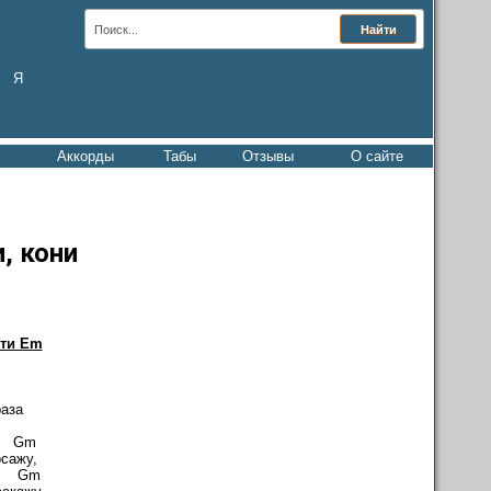
Я
Аккорды
Табы
Отзывы
О сайте
, кони
сти Em
аза
m
осажу,
Gm