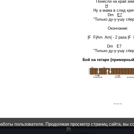
Понесли на край зем
H
Ну а мама в след кри
Dm
E7
"Только ду-у-ушу сбер
Окончание:
|F F|Am Am| - 2 раза |F
Dm E7 
"Только ду-у-ушу сбер
Бой на гитаре (примерный
работы пользователя. Продолжая просмотр страниц сайта, вы с