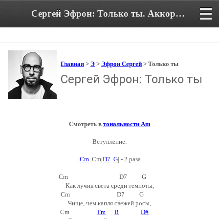
Сергей Эфрон: Только ты. Аккорды и текст песни
Главная
>
Э
>
Эфрон Сергей
> Только ты
Сергей Эфрон: Только ты
Смотреть в
тональности Am
Вступление:
|
Cm
Cm|
D7
G
| - 2 раза
Сm D7 G
Как лучик света среди темноты,
Cm D7 G
Чище, чем капля свежей росы,
Cm
Fm
B
D#