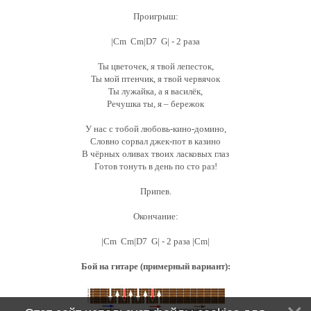
Проигрыш:
|Cm Cm|D7 G| - 2 раза
Ты цветочек, я твой лепесток,
Ты мой птенчик, я твой червячок
Ты лужайка, а я василёк,
Речушка ты, я – бережок
У нас с тобой любовь-кино-домино,
Словно сорвал джек-пот в казино
В чёрных оливах твоих ласковых глаз
Готов тонуть в день по сто раз!
Припев.
Окончание:
|Cm Cm|D7 G| - 2 раза |Cm|
Бой на гитаре (примерный вариант):