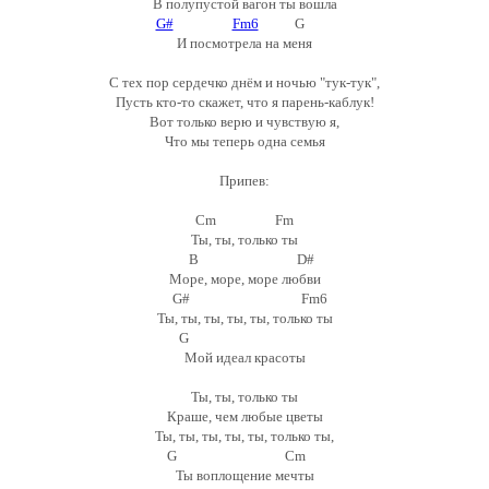
В полупустой вагон ты вошла
G#
Fm6
G
И посмотрела на меня
С тех пор сердечко днём и ночью "тук-тук",
Пусть кто-то скажет, что я парень-каблук!
Вот только верю и чувствую я,
Что мы теперь одна семья
Припев:
Cm Fm
Ты, ты, только ты
B D#
Море, море, море любви
G# Fm6
Ты, ты, ты, ты, ты, только ты
G
Мой идеал красоты
Ты, ты, только ты
Краше, чем любые цветы
Ты, ты, ты, ты, ты, только ты,
G Cm
Ты воплощение мечты