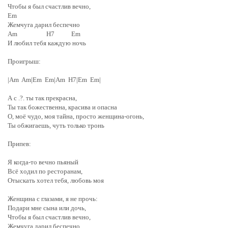
Чтобы я был счастлив вечно,
Em
Жемчуга дарил беспечно
Am H7 Em
И любил тебя каждую ночь
Проигрыш:
|Am Am|Em Em|Am H7|Em Em|
А с .?. ты так прекрасна,
Ты так божественна, красива и опасна
О, моё чудо, моя тайна, просто женщина-огонь,
Ты обжигаешь, чуть только тронь
Припев:
Я когда-то вечно пьяный
Всё ходил по ресторанам,
Отыскать хотел тебя, любовь моя
Женщина с глазами, я не прочь:
Подари мне сына или дочь,
Чтобы я был счастлив вечно,
Жемчуга дарил беспечно