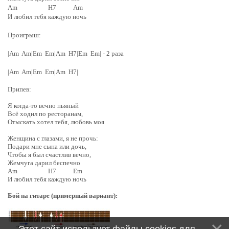
Am H7 Am
И любил тебя каждую ночь
Проигрыш:
|Am Am|Em Em|Am H7|Em Em| - 2 раза
|Am Am|Em Em|Am H7|
Припев:
Я когда-то вечно пьяный
Всё ходил по ресторанам,
Отыскать хотел тебя, любовь моя
Женщина с глазами, я не прочь:
Подари мне сына или дочь,
Чтобы я был счастлив вечно,
Жемчуга дарил беспечно
Am H7 Em
И любил тебя каждую ночь
Бой на гитаре (примерный вариант):