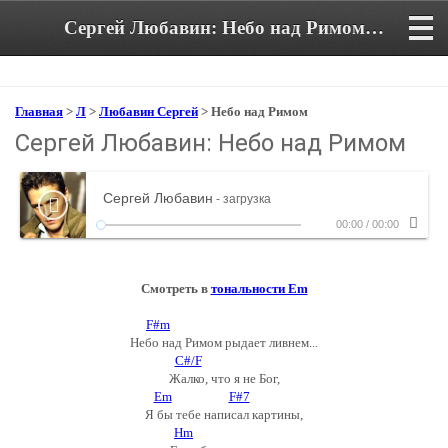
Сергей Любавин: Небо над Римом. Аккорды и текст песни
Главная
>
Л
>
Любавин Сергей
> Небо над Римом
Сергей Любавин: Небо над Римом
Сергей Любавин
- загрузка
00:00
/
00:00
Смотреть в
тональности Em
F#m
Небо над Римом рыдает ливнем...
C#/F
Жалко, что я не Бог,
Em
F#7
Я бы тебе написал картины,
Hm