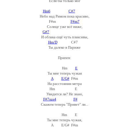
Если бы только мог
Hm6
C#7
Небо над Римом пока красиво,
F#m
F#m7
Солнце уже всё ниже,
G#7
И облака ещё чуть плаксивы,
Hm/D
C#7
Ты далеко в Париже
Припев:
Hm
E
Ты мне теперь чужая
A
E/G#
F#m
На расстоянии метра
Hm E
Увидится ли? Не знаю,
F#7sus4
F#
Скажем теперь "Привет" ли...
Hm E
Ты мне теперь чужая,
A E/G# F#m