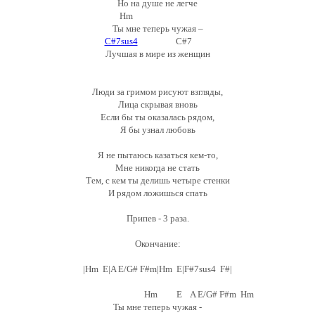
Но на душе не легче
Hm
Ты мне теперь чужая –
C#7sus4
C#7
Лучшая в мире из женщин
Люди за гримом рисуют взгляды,
Лица скрывая вновь
Если бы ты оказалась рядом,
Я бы узнал любовь
Я не пытаюсь казаться кем-то,
Мне никогда не стать
Тем, с кем ты делишь четыре стенки
И рядом ложишься спать
Припев - 3 раза.
Окончание:
|Hm E|A E/G# F#m|Hm E|F#7sus4 F#|
Hm E A E/G# F#m Hm
Ты мне теперь чужая -