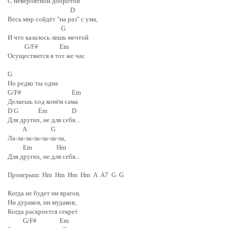
С невероятной добротой
D
Весь мир сойдёт "на раз" с ума,
G
И что казалось лишь мечтой
G/F# Em
Осуществится в тот же час
G
Но редко ты одна
G/F# Em
Делаешь ход конём сама
D G Em D
Для других, не для себя...
A G
Ла-ла-ла-ла-ла-ла-ла,
Em Hm
Для других, не для себя...
Проигрыш: Hm Hm Hm Hm A A7 G G
Когда не будет ни врагов,
Ни дураков, ни мудаков,
Когда раскроется секрет
G/F# Em