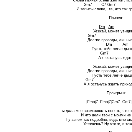
Снова пьяная осень жёлтой лист
Gm7 C7 Gm
И забыты слова, те, что так г
Припев:
Dm
Am
Уезжай, может увиди
Gm
Долгие проводы, лишни
Dm A
Пусть тебе легче дыш
Gm7
А я останусь ждат
Уезжай, может увиди
Долгие проводы, лишни
Пусть тебе легче дыш
Gm7 Fm
А я останусь ждать прихо
Проигрыш:
|Fmaj7 Fmaj7|Gm7 Gm7| 
Ты дала мне возможность понять, что 
И что цели твои с моими не
Ну зачем так подробно, ведь мне хва
Уезжаешь? Ну что ж, и так