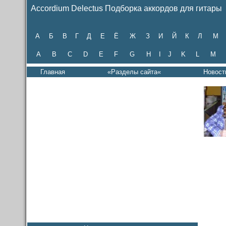
Accordium Delectus Подборка аккордов для гитары
А
Б
В
Г
Д
Е
Ё
Ж
З
И
Й
К
Л
М
A
B
C
D
E
F
G
H
I
J
K
L
M
Главная
«Разделы сайта«
Новост