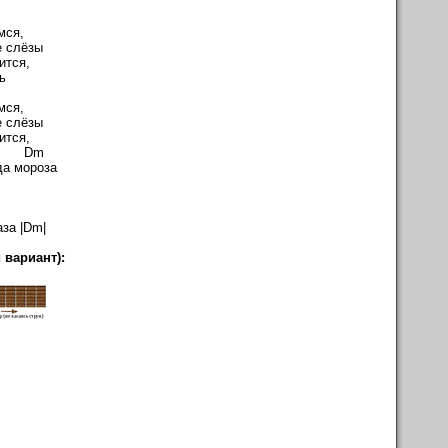
мся,
е слёзы
ится,
ь
мся,
е слёзы
ится,
Dm
да мороза
за |Dm|
 вариант):