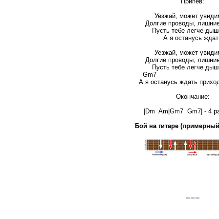
Припев:
Уезжай, может увиди
Долгие проводы, лишни
Пусть тебе легче дыш
А я останусь ждат
Уезжай, может увиди
Долгие проводы, лишни
Пусть тебе легче дыш
Gm7 
А я останусь ждать прихо
Окончание:
|Dm Am|Gm7 Gm7| - 4 ра
Бой на гитаре (примерный