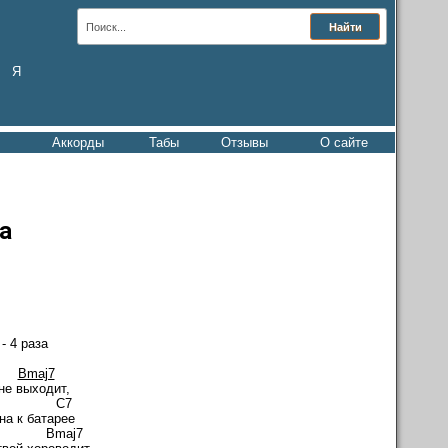
Я
Аккорды
Табы
Отзывы
О сайте
а
 4 раза
7
Bmaj7
не выходит,
 C7
на к батарее
Bmaj7