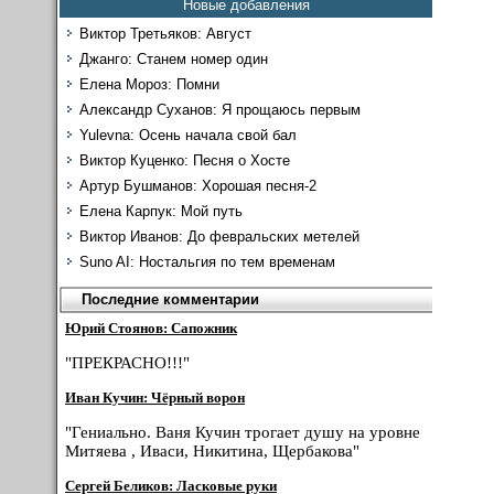
Новые добавления
Виктор Третьяков: Август
Джанго: Станем номер один
Елена Мороз: Помни
Александр Суханов: Я прощаюсь первым
Yulevna: Осень начала свой бал
Виктор Куценко: Песня о Хосте
Артур Бушманов: Хорошая песня-2
Елена Карпук: Мой путь
Виктор Иванов: До февральских метелей
Suno AI: Ностальгия по тем временам
Последние комментарии
Юрий Стоянов: Сапожник
"ПРЕКРАСНО!!!"
Иван Кучин: Чёрный ворон
"Гениально. Ваня Кучин трогает душу на уровне
Митяева , Иваси, Никитина, Щербакова"
Сергей Беликов: Ласковые руки