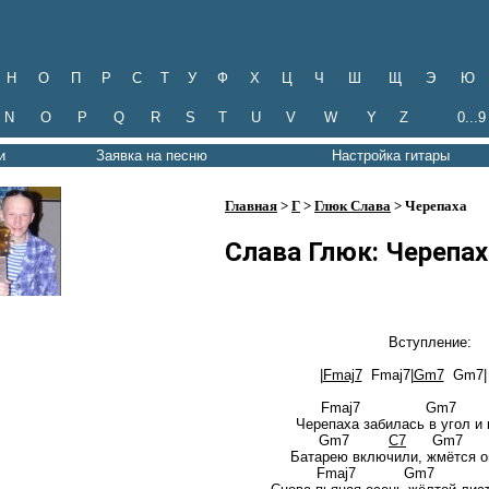
Н
О
П
Р
С
Т
У
Ф
Х
Ц
Ч
Ш
Щ
Э
Ю
N
O
P
Q
R
S
T
U
V
W
Y
Z
0...9
и
Заявка на песню
Настройка гитары
Главная
>
Г
>
Глюк Слава
> Черепаха
Слава Глюк: Черепах
Вступление:
|
Fmaj7
Fmaj7|
Gm7
Gm7| -
Fmaj7 Gm
Черепаха забилась в угол и 
Gm7
C7
Gm7
Батарею включили, жмётся о
Fmaj7 Gm7 