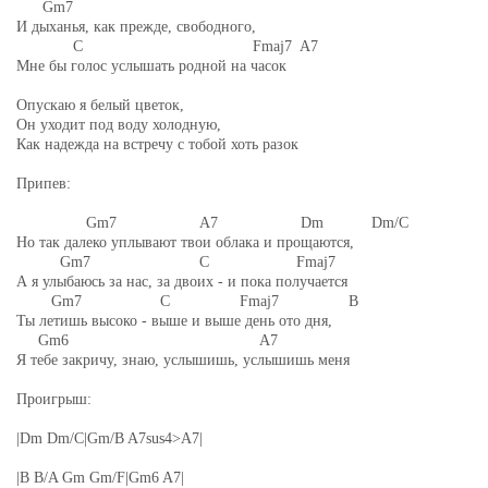
Gm7
И дыханья, как прежде, свободного,
C Fmaj7 A7
Мне бы голос услышать родной на часок
Опускаю я белый цветок,
Он уходит под воду холодную,
Как надежда на встречу с тобой хоть разок
Припев:
Gm7 A7 Dm Dm/C
Но так далеко уплывают твои облака и прощаются,
Gm7 C Fmaj7
А я улыбаюсь за нас, за двоих - и пока получается
Gm7 C Fmaj7 B
Ты летишь высоко - выше и выше день ото дня,
Gm6 A7
Я тебе закричу, знаю, услышишь, услышишь меня
Проигрыш:
|Dm Dm/C|Gm/B A7sus4>A7|
|B B/A Gm Gm/F|Gm6 A7|