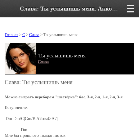
Слава: Ты услышишь меня. Аккорды и текст песни
Главная
>
С
>
Слава
> Ты услышишь меня
Ты услышишь меня
Слава
Слава: Ты услышишь меня
Можно сыграть перебором "шестёрка": бас, 3-я, 2-я, 1-я, 2-я, 3-я
Вступление:
|Dm Dm/C|Gm/B A7sus4>A7|
Dm
Мне бы прошлого только глоток