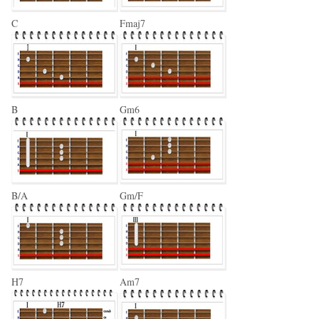
C
Fmaj7
B
Gm6
B/A
Gm/F
H7
Am7