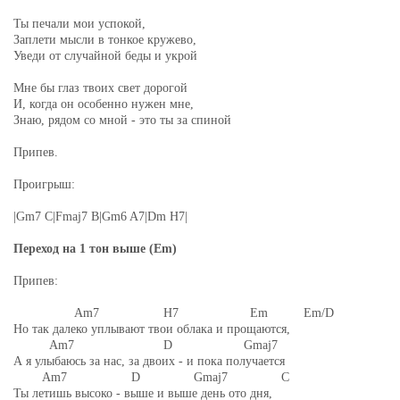
Ты печали мои успокой,
Заплети мысли в тонкое кружево,
Уведи от случайной беды и укрой
Мне бы глаз твоих свет дорогой
И, когда он особенно нужен мне,
Знаю, рядом со мной - это ты за спиной
Припев.
Проигрыш:
|Gm7 C|Fmaj7 B|Gm6 A7|Dm H7|
Переход на 1 тон выше (Em)
Припев:
Am7 H7 Em Em/D
Но так далеко уплывают твои облака и прощаются,
Am7 D Gmaj7
А я улыбаюсь за нас, за двоих - и пока получается
Am7 D Gmaj7 C
Ты летишь высоко - выше и выше день ото дня,