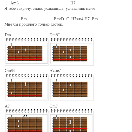
Am6 H7
Я тебе закричу, знаю, услышишь, услышишь меня
Em Em/D C H7sus4 H7 Em
Мне бы прошлого только глоток...
Dm
Dm/C
Gm/B
A7sus4
A7
Gm7