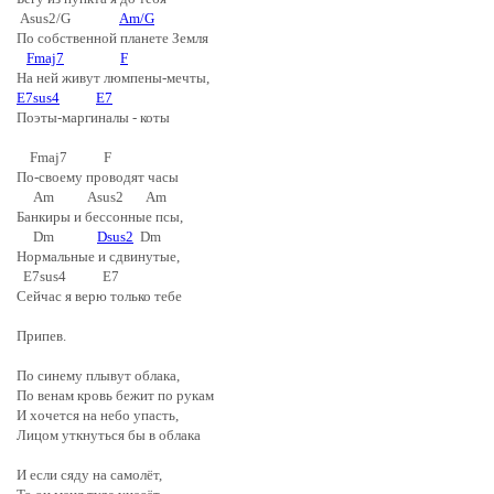
Asus2/G
Am/G
По собственной планете Земля
Fmaj7
F
На ней живут люмпены-мечты,
E7sus4
E7
Поэты-маргиналы - коты
Fmaj7 F
По-своему проводят часы
Am Asus2 Am
Банкиры и бессонные псы,
Dm
Dsus2
Dm
Нормальные и сдвинутые,
E7sus4 E7
Сейчас я верю только тебе
Припев.
По синему плывут облака,
По венам кровь бежит по рукам
И хочется на небо упасть,
Лицом уткнуться бы в облака
И если сяду на самолёт,