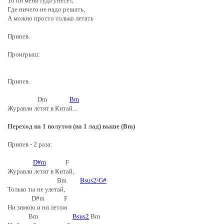
То он меня туда унесёт,
Где ничего не надо решать,
А можно просто только летать
Припев.
Проигрыш:
Припев.
Dm
Bm
Журавли летят в Китай...
Переход на 1 полутон (на 1 лад) выше (Bm)
Припев - 2 раза:
D#m
F
Журавли летят в Китай,
Bm
Bsus2/G#
Только ты не улетай,
D#m F
Ни зимою и ни летом
Bm
Bsus2
Bm