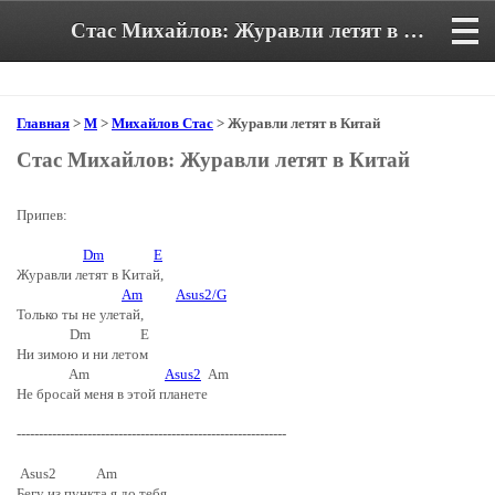
Стас Михайлов: Журавли летят в Китай. Аккорды и текст песни
Главная
>
М
>
Михайлов Стас
> Журавли летят в Китай
Стас Михайлов: Журавли летят в Китай
Припев:
Dm
E
Журавли летят в Китай,
Am
Asus2/G
Только ты не улетай,
Dm E
Ни зимою и ни летом
Am
Asus2
Am
Не бросай меня в этой планете
-------------------------------------------------------------
Asus2 Am
Бегу из пункта я до тебя