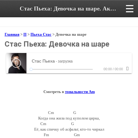
Стас Пьеха: Девочка на шаре. Аккорды и текст песни
Главная
>
П
>
Пьеха Стас
> Девочка на шаре
Стас Пьеха: Девочка на шаре
Стас Пьеха
- загрузка
00:00
/
00:00
Смотреть в
тональности Am
Cm G
Когда она жила под куполом цирка,
Cm G
Её, как спичку об асфальт, кто-то чиркал
Fm Gm