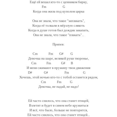
Ещё ей вешал кто-то с ценником бирку,
Fm G
Когда она жила под куполом цирка
Она не знала, что такое "заплакать",
Когда её толкали в мёрзлую слякоть
Когда в душе готов был дождик закапать,
Она не знала, что такое "плакать"...
Припев:
Сm Fm G# G
Девочка на шаре, великой руки творенье,
Cm Fm G# B
И меня сжимают в пружину твои движения
D# G# Fm G
Хочешь, этой ночью кто-то с тобой останется рядом,
Cm Fm G
Девочка, не падай, не надо!
Ей часто снилось, что она станет птицей,
Взлетит и будет в синем небе кружиться
И всё, что было, больше не повторится,
Ей часто снилось, что она станет птицей...