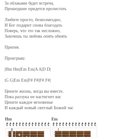
За облаками будет встреча,
Прошедшие придется пролистать
Любите просто, безвозмездно,
И Бог подарит снова благодать
Поверь, что это так несложно,
Захочешь ты любовь опять обнять
Припев.
Проигрыш:
|Hm Hm|Em Em|A A|D D|
|G G|Em Em|F# F#|F# F#|
Цените жизнь, когда вы вместе,
Пока разлука не настигнет вас
Цените каждое мгновенье
И каждый новый светлый Божий час
Hm
Em