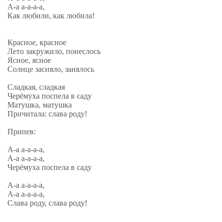
А-а а-а-а-а,
Как любили, как любила!
Красное, красное
Лето закружило, понеслось
Ясное, ясное
Солнце засияло, занялось
Сладкая, сладкая
Черёмуха поспела в саду
Матушка, матушка
Причитала: слава роду!
Припев:
А-а а-а-а-а,
А-а а-а-а-а,
Черёмуха поспела в саду
А-а а-а-а-а,
А-а а-а-а-а,
Слава роду, слава роду!