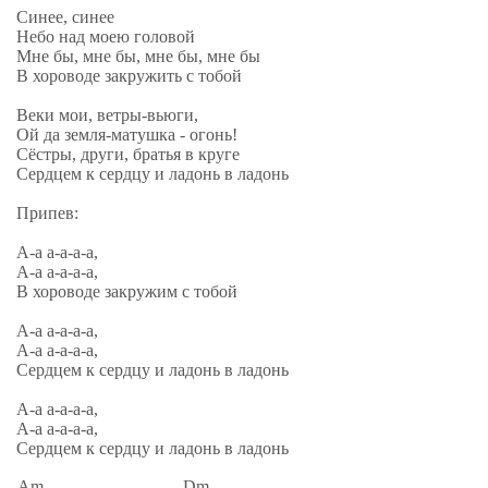
Синее, синее
Небо над моею головой
Мне бы, мне бы, мне бы, мне бы
В хороводе закружить с тобой
Веки мои, ветры-вьюги,
Ой да земля-матушка - огонь!
Сёстры, други, братья в круге
Сердцем к сердцу и ладонь в ладонь
Припев:
А-а а-а-а-а,
А-а а-а-а-а,
В хороводе закружим с тобой
А-а а-а-а-а,
А-а а-а-а-а,
Сердцем к сердцу и ладонь в ладонь
А-а а-а-а-а,
А-а а-а-а-а,
Сердцем к сердцу и ладонь в ладонь
Am
Dm