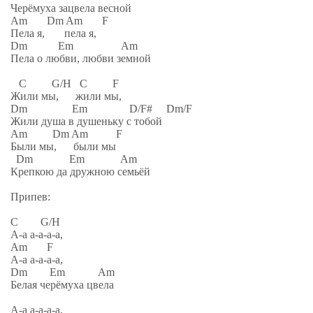
Черёмуха зацвела весной
Am Dm Am F
Пела я, пела я,
Dm Em Am
Пела о любви, любви земной
C G/H C F
Жили мы, жили мы,
Dm Em D/F# Dm/F
Жили душа в душеньку с тобой
Am Dm Am F
Были мы, были мы
Dm Em Am
Крепкою да дружною семьёй
Припев:
C G/H
А-а а-а-а-а,
Am F
А-а а-а-а-а,
Dm Em Am
Белая черёмуха цвела
А-а а-а-а-а,