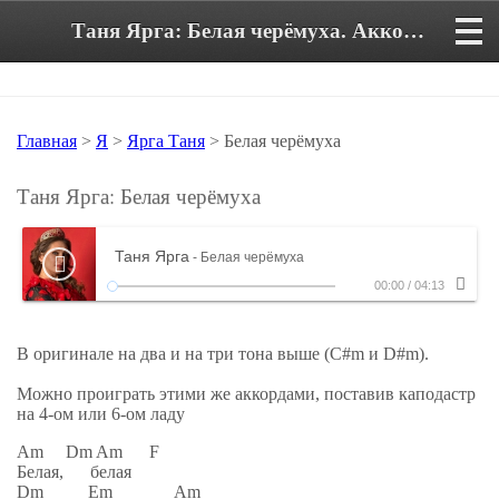
Таня Ярга: Белая черёмуха. Аккорды и текст песни
Главная
>
Я
>
Ярга Таня
> Белая черёмуха
Таня Ярга: Белая черёмуха
Таня Ярга
- Белая черёмуха
00:00
/
04:13
В оригинале на два и на три тона выше (C#m и D#m).
Можно проиграть этими же аккордами, поставив каподастр
на 4-ом или 6-ом ладу
Am Dm Am F
Белая, белая
Dm Em Am