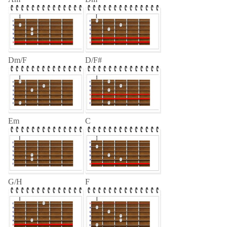
Dm/F
D/F#
Em
C
G/H
F