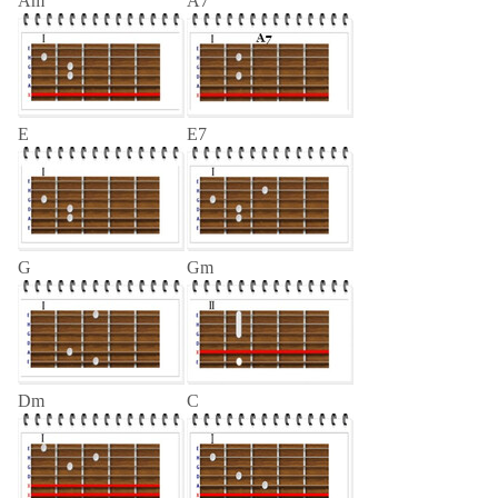
Am
A7
E
E7
G
Gm
Dm
C