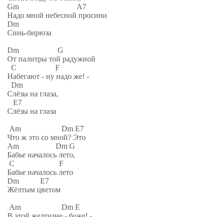
Gm A7
Надо мной небесной просини
Dm
Синь-бирюза
Dm G
От палитры той радужной
C F
Набегают - ну надо же! -
Dm
Слёзы на глаза,
E7
Слёзы на глаза
Am Dm E7
Что ж это со мной? Это
Am Dm G
Бабье началось лето,
C F
Бабье началось лето
Dm E7
Жёлтым цветом
Am Dm E
В этой желтизне - боже! -