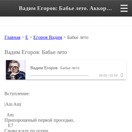
Вадим Егоров: Бабье лето. Аккорды и текст песни
Главная
>
Е
>
Егоров Вадим
> Бабье лето
Вадим Егоров: Бабье лето
Вадим Егоров
- Бабье лето
00:00
/
02:54
Вступление:
|Am Am|
Am
Припорошеный первой проседью,
E7
Снова я иду по осени,