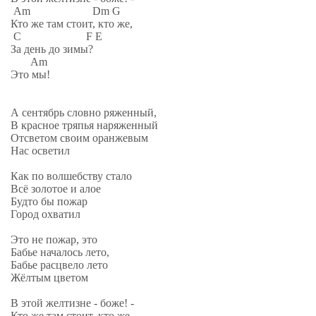
Am Dm G
Кто же там стоит, кто же,
C F E
За день до зимы?
Am
Это мы!
А сентябрь словно ряженный,
В красное тряпья наряженный
Отсветом своим оранжевым
Нас осветил
Как по волшебству стало
Всё золотое и алое
Будто бы пожар
Город охватил
Это не пожар, это
Бабье началось лето,
Бабье расцвело лето
Жёлтым цветом
В этой желтизне - боже! -
Кто же там стоит, кто же,