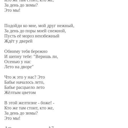
За день до зимы?
Это мы!
Подойди ко мне, мой друг нежный,
За день до поры моей снежной,
Пусть её мороз неизбежный
Ждёт у дверей
Обниму тебя бережно
И шепну тебе: "Веришь ли,
Осенью у нас
Лето на дворе"
Что ж это у нас? Это
Бабье началось лето,
Бабье расцыело лето
Жёлтым цветом
В этой желтизне - боже! -
Кто же там стоит, кто же,
За день до зимы?
Это мы!